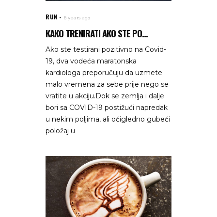
RUN
6 years ago
KAKO TRENIRATI AKO STE PO...
Ako ste testirani pozitivno na Covid-
19, dva vodeća maratonska
kardiologa preporučuju da uzmete
malo vremena za sebe prije nego se
vratite u akciju.Dok se zemlja i dalje
bori sa COVID-19 postižući napredak
u nekim poljima, ali očigledno gubeći
položaj u