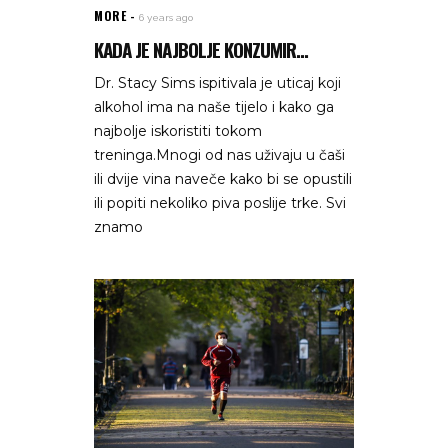
MORE
6 years ago
KADA JE NAJBOLJE KONZUMIR...
Dr. Stacy Sims ispitivala je uticaj koji
alkohol ima na naše tijelo i kako ga
najbolje iskoristiti tokom
treninga.Mnogi od nas uživaju u čaši
ili dvije vina naveče kako bi se opustili
ili popiti nekoliko piva poslije trke. Svi
znamo