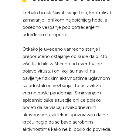
Trebalo bi osluškivati svoje telo, kontrolisati
zamaranje i prilikom najobičnijeg hoda, a
posebno vežbanje pod optrećenjem i
određenim tempom.
Otkako je uvedeno vanredno stanje i
preporučeno ostajanje od kuće da bi što
više ljudi bilo zaštićeno od eventualne
pojave virusa, i oni koji su navikli na
bavljenje fizičkim aktivnostima uglavnom
su odustali od vežbanja i to ostavili za
vreme posle pandemije. Smirivanjem
epidemiološke situacije oni će polako
početi da se vraćaju svakodnevnim
aktivnostima, ali lekari upozoravaju da ne
kreću naglo da se bave aerobnim
aktivnostima kako ne bi došlo do povreda.