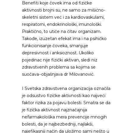
Benefiti koje čovek ima od fizičke
aktivnosti brojni su, ne samo za mišićno-
skeletni sistem već i za kardiovaskularni,
respiratorni, endokrinološki, imunološki.
Praktično, to utiče na čitav organizam.
Takođe, izuzetan efekat ima i na psihičko
funkcionisanje čoveka, smanjuje
depresivnost i anksioznost. Ukoliko
pojedinac nije fizički aktivan, sledi niz
zdravstvenih problema sa kojima se
suočava ̶ objašnjava dr Milovanović.
I Svetska zdravstvena organizacija označila
je odsustvo fizičke aktivnosti kao najveći
faktor rizika za pojavu bolesti. Smatra se da
je fizička aktivnost najznačajnija
nefarmakološka mera prevencije mnogih
bolesti, da je najbezbedniji, najlakši,
najefikasniji način da uložimo sami nešto u