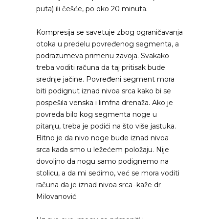
puta) ili češće, po oko 20 minuta.
Kompresija se savetuje zbog ograničavanja
otoka u predelu povređenog segmenta, a
podrazumeva primenu zavoja. Svakako
treba voditi računa da taj pritisak bude
srednje jačine. Povređeni segment mora
biti podignut iznad nivoa srca kako bi se
pospešila venska i limfna drenaža. Ako je
povreda bilo kog segmenta noge u
pitanju, treba je podići na što više jastuka.
Bitno je da nivo noge bude iznad nivoa
srca kada smo u ležećem položaju. Nije
dovoljno da nogu samo podignemo na
stolicu, a da mi sedimo, već se mora voditi
računa da je iznad nivoa srca ̶ kaže dr
Milovanović.