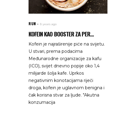
RUN
6 years ago
KOFEIN KAO BOOSTER ZA PER...
Kofein je najraširenije piće na svijetu.
U stvari, prema podacima
Međunarodne organizacije za kafu
(ICO), svijet dnevno popije oko 1,4
milijarde šolja kafe. Uprkos
negativnim konotacijama riječi
droga, kofein je uglavnom benigna i
čak korisna stvar za ljude. "Akutna
konzumacija