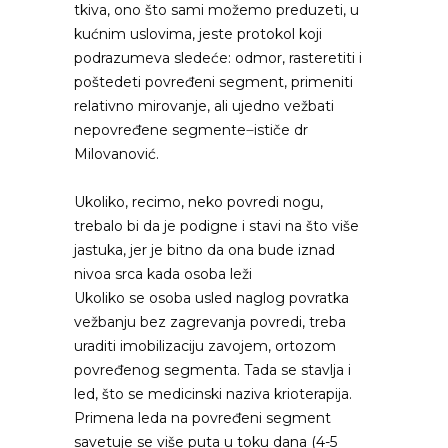
tkiva, ono što sami možemo preduzeti, u
kućnim uslovima, jeste protokol koji
podrazumeva sledeće: odmor, rasteretiti i
poštedeti povređeni segment, primeniti
relativno mirovanje, ali ujedno vežbati
nepovređene segmente ̶ ističe dr
Milovanović.
Ukoliko, recimo, neko povredi nogu,
trebalo bi da je podigne i stavi na što više
jastuka, jer je bitno da ona bude iznad
nivoa srca kada osoba leži
Ukoliko se osoba usled naglog povratka
vežbanju bez zagrevanja povredi, treba
uraditi imobilizaciju zavojem, ortozom
povređenog segmenta. Tada se stavlja i
led, što se medicinski naziva krioterapija.
Primena leda na povređeni segment
savetuje se više puta u toku dana (4-5