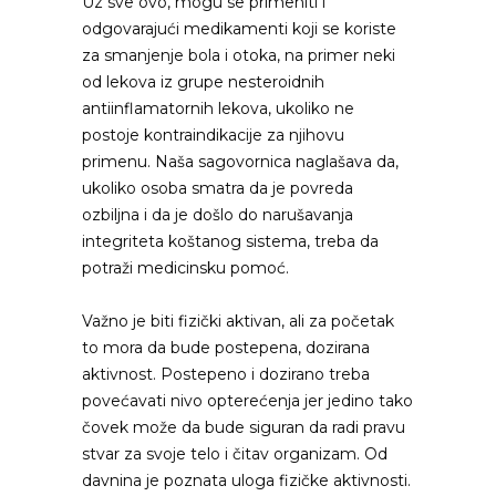
Uz sve ovo, mogu se primeniti i
odgovarajući medikamenti koji se koriste
za smanjenje bola i otoka, na primer neki
od lekova iz grupe nesteroidnih
antiinflamatornih lekova, ukoliko ne
postoje kontraindikacije za njihovu
primenu. Naša sagovornica naglašava da,
ukoliko osoba smatra da je povreda
ozbiljna i da je došlo do narušavanja
integriteta koštanog sistema, treba da
potraži medicinsku pomoć.
Važno je biti fizički aktivan, ali za početak
to mora da bude postepena, dozirana
aktivnost. Postepeno i dozirano treba
povećavati nivo opterećenja jer jedino tako
čovek može da bude siguran da radi pravu
stvar za svoje telo i čitav organizam. Od
davnina je poznata uloga fizičke aktivnosti.