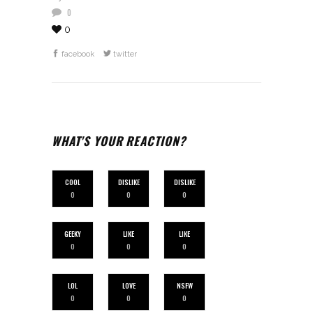
0
0
facebook
twitter
WHAT'S YOUR REACTION?
COOL
DISLIKE
DISLIKE
0
0
0
GEEKY
LIKE
LIKE
0
0
0
LOL
LOVE
NSFW
0
0
0