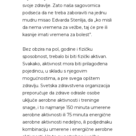
svoje zdravlje. Zato naša sagovornica
podseća da ne treba zaboraviti na jednu
mudru misao Edvarda Stenlija, da „ko misli
da nema vremena za vežbe, taj će pre ili
kasnije imati vremena za bolest”.
Bez obzira na pol, godine i fizičku
sposobnost, trebalo bi biti fizički aktivan.
Svakako, aktivnost mora biti prilagođena
pojedincu, u skladu s njegovim
mogućnostima, a pre svega opštem
zdravlju. Svetska zdravstvena organizacija
preporučuje da zdrave odrasle osobe
uključe aerobne aktivnosti i treninge
snage, i to najmanje 150 minuta umerene
aerobne aktivnosti ili 75 minuta energične
aerobne aktivnosti nedeljno, ili podjednaku
kombinaciju umerene i energične aerobne