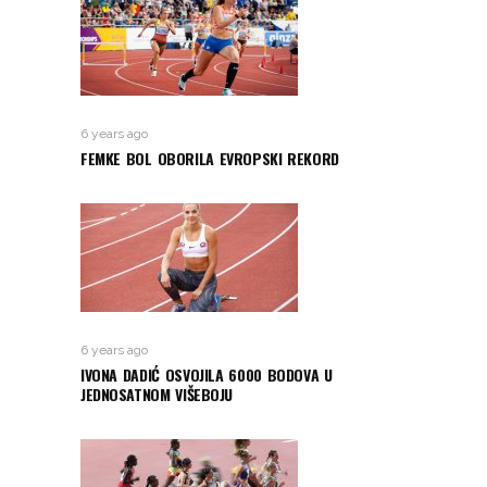
6 years ago
FEMKE BOL OBORILA EVROPSKI REKORD
6 years ago
IVONA DADIĆ OSVOJILA 6000 BODOVA U
JEDNOSATNOM VIŠEBOJU