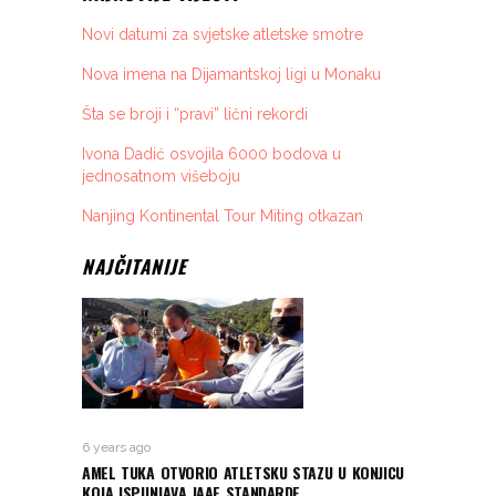
Novi datumi za svjetske atletske smotre
Nova imena na Dijamantskoj ligi u Monaku
Šta se broji i “pravi” lični rekordi
Ivona Dadić osvojila 6000 bodova u
jednosatnom višeboju
Nanjing Kontinental Tour Miting otkazan
NAJČITANIJE
6 years ago
AMEL TUKA OTVORIO ATLETSKU STAZU U KONJICU
KOJA ISPUNJAVA IAAF STANDARDE