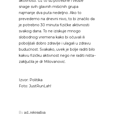
aktivnosti. Uz to su potrebne i vežbe
snage svih glavnih mišićnih grupa
najmanje dva puta nedeljno. Ako to
prevedemo na dnevni nivo, to bi značilo da
je potrebno 30 minuta fizičke aktivnosti
svakog dana. To ne iziskuje mnogo
slobodnog vremena kako bi očuvali ili
poboljšali dobro zdravlje i ulagali u zdravu
budućnost. Svakako, uvek je bolje raditi bilo
kakvu fizičku aktivnost nego ne raditi ništa ̶
zaključila je dr Milovanović.
Izvor: Politika
Foto: JustRunLah!
By
ad_rekreativa