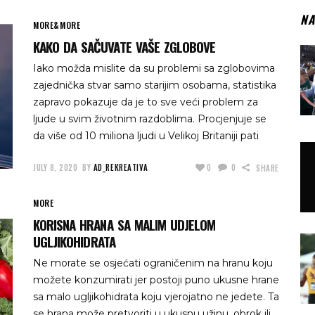
NA
MORE&MORE
KAKO DA SAČUVATE VAŠE ZGLOBOVE
Iako možda mislite da su problemi sa zglobovima
zajednička stvar samo starijim osobama, statistika
zapravo pokazuje da je to sve veći problem za
ljude u svim životnim razdoblima. Procjenjuje se
da više od 10 miliona ljudi u Velikoj Britaniji pati
JULY 8, 2020
BY
AD_REKREATIVA
0
0
SHARE
MORE
KORISNA HRANA SA MALIM UDJELOM
UGLJIKOHIDRATA
Ne morate se osjećati ograničenim na hranu koju
možete konzumirati jer postoji puno ukusne hrane
sa malo ugljikohidrata koju vjerojatno ne jedete. Ta
se hrana može pretvoriti u ukusnu užinu, obrok ili