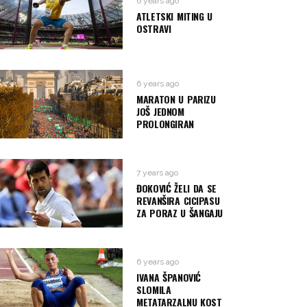
6 years ago
ATLETSKI MITING U
OSTRAVI
6 years ago
MARATON U PARIZU
JOŠ JEDNOM
PROLONGIRAN
7 years ago
ĐOKOVIĆ ŽELI DA SE
REVANŠIRA CICIPASU
ZA PORAZ U ŠANGAJU
6 years ago
IVANA ŠPANOVIĆ
SLOMILA
METATARZALNU KOST