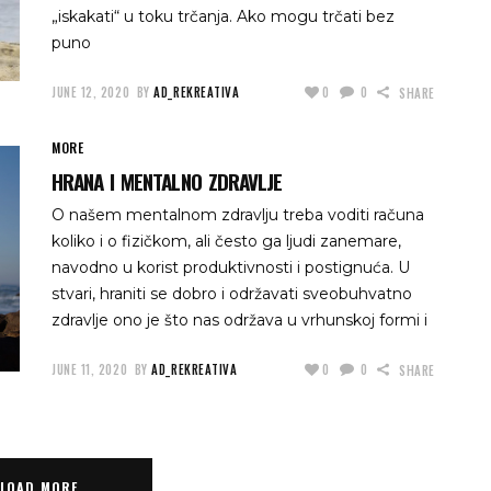
„iskakati“ u toku trčanja. Ako mogu trčati bez
puno
JUNE 12, 2020
BY
AD_REKREATIVA
0
0
SHARE
MORE
HRANA I MENTALNO ZDRAVLJE
O našem mentalnom zdravlju treba voditi računa
koliko i o fizičkom, ali često ga ljudi zanemare,
navodno u korist produktivnosti i postignuća. U
stvari, hraniti se dobro i održavati sveobuhvatno
zdravlje ono je što nas održava u vrhunskoj formi i
JUNE 11, 2020
BY
AD_REKREATIVA
0
0
SHARE
LOAD MORE