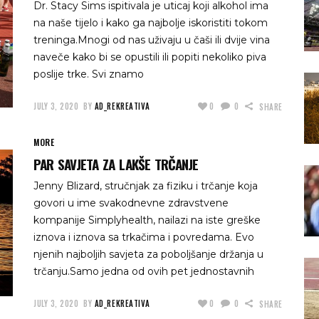
Dr. Stacy Sims ispitivala je uticaj koji alkohol ima
na naše tijelo i kako ga najbolje iskoristiti tokom
treninga.Mnogi od nas uživaju u čaši ili dvije vina
naveče kako bi se opustili ili popiti nekoliko piva
poslije trke. Svi znamo
JULY 3, 2020
BY
AD_REKREATIVA
0
0
SHARE
MORE
PAR SAVJETA ZA LAKŠE TRČANJE
Jenny Blizard, stručnjak za fiziku i trčanje koja
govori u ime svakodnevne zdravstvene
kompanije Simplyhealth, nailazi na iste greške
iznova i iznova sa trkačima i povredama. Evo
njenih najboljih savjeta za poboljšanje držanja u
trčanju.Samo jedna od ovih pet jednostavnih
JULY 3, 2020
BY
AD_REKREATIVA
0
0
SHARE