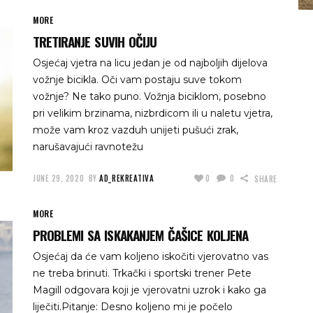
MORE
TRETIRANJE SUVIH OČIJU
Osjećaj vjetra na licu jedan je od najboljih dijelova
vožnje bicikla. Oči vam postaju suve tokom
vožnje? Ne tako puno. Vožnja biciklom, posebno
pri velikim brzinama, nizbrdicom ili u naletu vjetra,
može vam kroz vazduh unijeti pušući zrak,
narušavajući ravnotežu
JUNE 29, 2020
BY
AD_REKREATIVA
0
0
SHARE
MORE
PROBLEMI SA ISKAKANJEM ČAŠICE KOLJENA
Osjećaj da će vam koljeno iskočiti vjerovatno vas
ne treba brinuti. Trkački i sportski trener Pete
Magill odgovara koji je vjerovatni uzrok i kako ga
liječiti.Pitanje: Desno koljeno mi je počelo