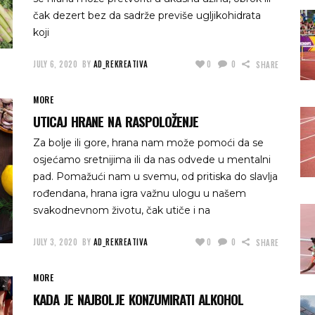
čak dezert bez da sadrže previše ugljikohidrata
koji
JULY 6, 2020
BY
AD_REKREATIVA
0
0
SHARE
MORE
UTICAJ HRANE NA RASPOLOŽENJE
Za bolje ili gore, hrana nam može pomoći da se
osjećamo sretnijima ili da nas odvede u mentalni
pad. Pomažući nam u svemu, od pritiska do slavlja
rođendana, hrana igra važnu ulogu u našem
svakodnevnom životu, čak utiče i na
JULY 3, 2020
BY
AD_REKREATIVA
0
0
SHARE
MORE
KADA JE NAJBOLJE KONZUMIRATI ALKOHOL