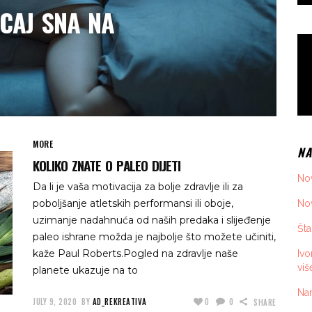
ICAJ SNA NA
MORE
NA
KOLIKO ZNATE O PALEO DIJETI
Nov
Da li je vaša motivacija za bolje zdravlje ili za
poboljšanje atletskih performansi ili oboje,
Nov
uzimanje nadahnuća od naših predaka i slijeđenje
Šta
paleo ishrane možda je najbolje što možete učiniti,
kaže Paul Roberts.Pogled na zdravlje naše
Iv
viš
planete ukazuje na to
Nan
JULY 9, 2020
BY
AD_REKREATIVA
0
0
SHARE