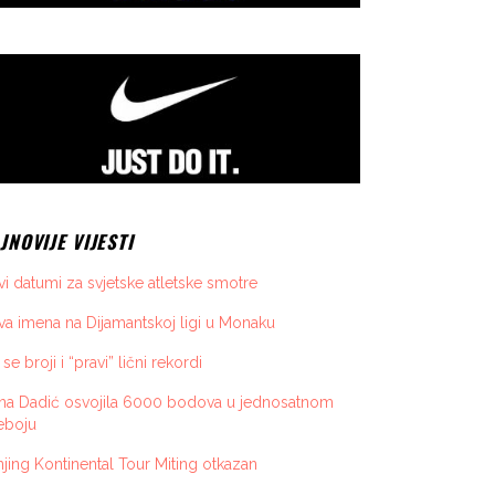
JNOVIJE VIJESTI
i datumi za svjetske atletske smotre
a imena na Dijamantskoj ligi u Monaku
 se broji i “pravi” lični rekordi
ona Dadić osvojila 6000 bodova u jednosatnom
eboju
jing Kontinental Tour Miting otkazan