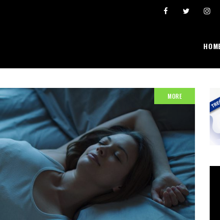
 se broji i “pravi” lični rekordi
Ivona Dadić osvojila 6000 bodova u jednosatnom v
HOM
MORE