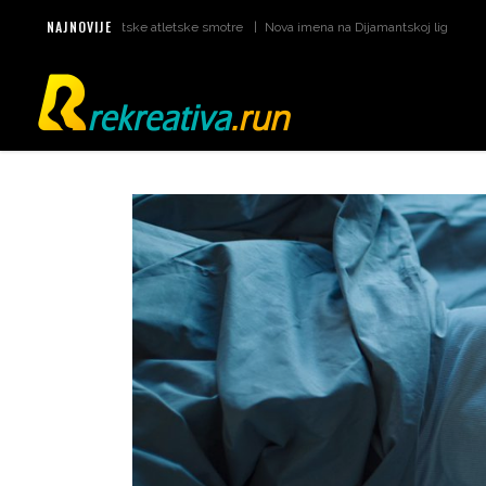
NAJNOVIJE
i za svjetske atletske smotre
Nova imena na Dijamantskoj ligi u Monaku
Šta