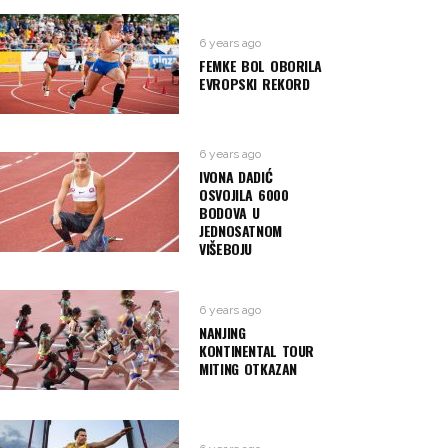
6 years ago
FEMKE BOL OBORILA
EVROPSKI REKORD
6 years ago
IVONA DADIĆ
OSVOJILA 6000
BODOVA U
JEDNOSATNOM
VIŠEBOJU
6 years ago
NANJING
KONTINENTAL TOUR
MITING OTKAZAN