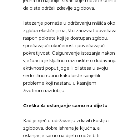
jedna od najboljih stvari koje možete učiniti
da biste održali zdravlje zglobova.
Istezanje pomaže u održavanju mišića oko
zgloba elastičnijima, što zauzvrat povećava
raspon pokreta koji je dostupan zglobu,
sprečavajući ukočenost i povećavajući
pokretljivost. Osiguravanje istezanja nakon
vježbanja je ključno i razmislite o dodavanju
aktivnosti poput joge ili pilatesa u svoju
sedmičnu rutinu kako biste spriječili
probleme koji nastanu u kasnijem
životnom razdoblju.
Greška 4: oslanjanje samo na dijetu
Kad je riječ o održavanju zdravih kostiju i
zglobova, dobra ishrana je ključna, ali
oslanjanje samo na dijetu može biti