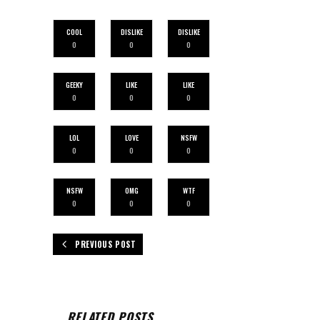
COOL
DISLIKE
DISLIKE
0
0
0
GEEKY
LIKE
LIKE
0
0
0
LOL
LOVE
NSFW
0
0
0
NSFW
OMG
WTF
0
0
0
PREVIOUS POST
RELATED POSTS