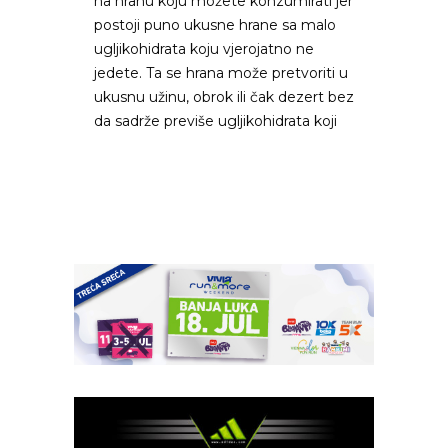
na hranu koju možete konzumirati jer
postoji puno ukusne hrane sa malo
ugljikohidrata koju vjerojatno ne
jedete. Ta se hrana može pretvoriti u
ukusnu užinu, obrok ili čak dezert bez
da sadrže previše ugljikohidrata koji