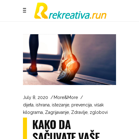
July 8, 2020
More&More
dijeta
,
ishrana
,
istezanje
,
prevencija
,
višak
kilograma
,
Zagrijavanje
,
Zdravlje
,
zglobovi
KAKO DA
SAČUVATE VAŠE