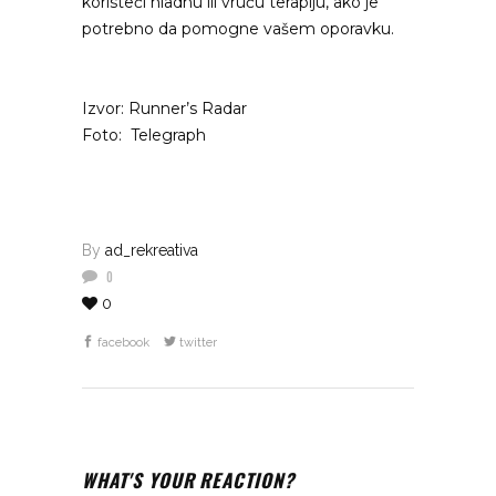
koristeći hladnu ili vruću terapiju, ako je
potrebno da pomogne vašem oporavku.
Izvor: Runner’s Radar
Foto: Telegraph
By
ad_rekreativa
0
0
facebook
twitter
WHAT'S YOUR REACTION?