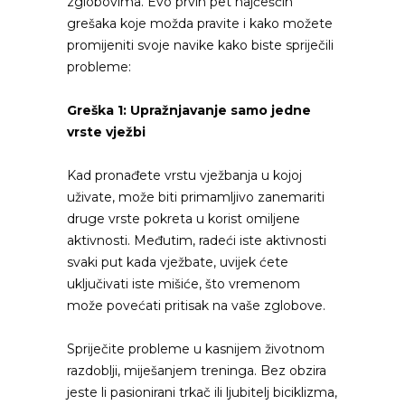
zglobovima. Evo prvih pet najčešćih
grešaka koje možda pravite i kako možete
promijeniti svoje navike kako biste spriječili
probleme:
Greška 1: Upražnjavanje samo jedne
vrste vježbi
Kad pronađete vrstu vježbanja u kojoj
uživate, može biti primamljivo zanemariti
druge vrste pokreta u korist omiljene
aktivnosti. Međutim, radeći iste aktivnosti
svaki put kada vježbate, uvijek ćete
uključivati iste mišiće, što vremenom
može povećati pritisak na vaše zglobove.
Spriječite probleme u kasnijem životnom
razdoblji, miješanjem treninga. Bez obzira
jeste li pasionirani trkač ili ljubitelj biciklizma,