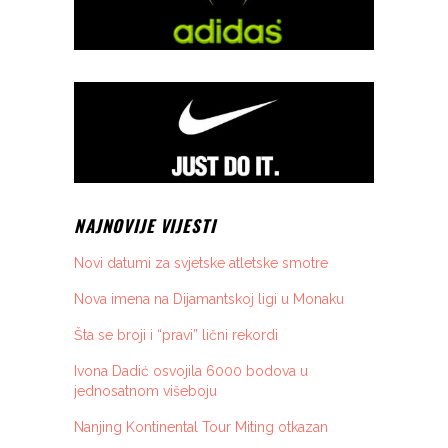
NAJNOVIJE VIJESTI
Novi datumi za svjetske atletske smotre
Nova imena na Dijamantskoj ligi u Monaku
Šta se broji i “pravi” lični rekordi
Ivona Dadić osvojila 6000 bodova u
jednosatnom višeboju
Nanjing Kontinental Tour Miting otkazan