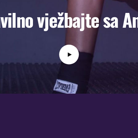
vilno vježbajte sa 