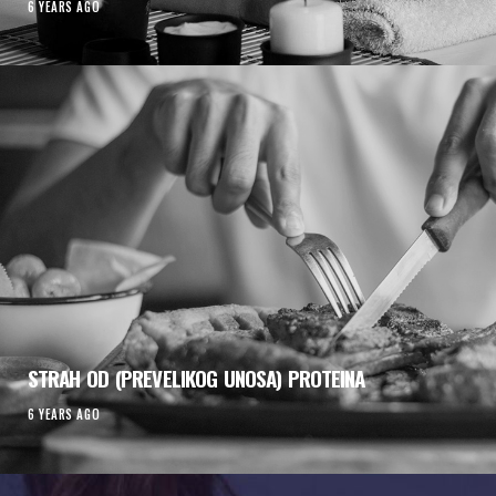
6 YEARS AGO
STRAH OD (PREVELIKOG UNOSA) PROTEINA
6 YEARS AGO