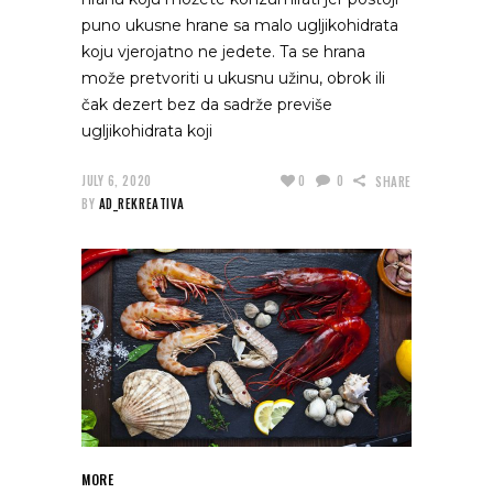
puno ukusne hrane sa malo ugljikohidrata
koju vjerojatno ne jedete. Ta se hrana
može pretvoriti u ukusnu užinu, obrok ili
čak dezert bez da sadrže previše
ugljikohidrata koji
JULY 6, 2020
0
0
SHARE
BY
AD_REKREATIVA
MORE