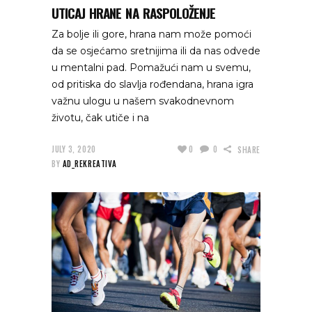
UTICAJ HRANE NA RASPOLOŽENJE
Za bolje ili gore, hrana nam može pomoći
da se osjećamo sretnijima ili da nas odvede
u mentalni pad. Pomažući nam u svemu,
od pritiska do slavlja rođendana, hrana igra
važnu ulogu u našem svakodnevnom
životu, čak utiče i na
JULY 3, 2020
0
0
SHARE
BY
AD_REKREATIVA