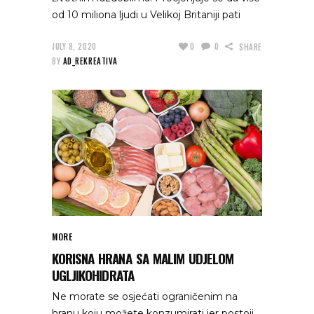
od 10 miliona ljudi u Velikoj Britaniji pati
JULY 8, 2020
0
0
SHARE
BY
AD_REKREATIVA
MORE
KORISNA HRANA SA MALIM UDJELOM
UGLJIKOHIDRATA
Ne morate se osjećati ograničenim na
hranu koju možete konzumirati jer postoji