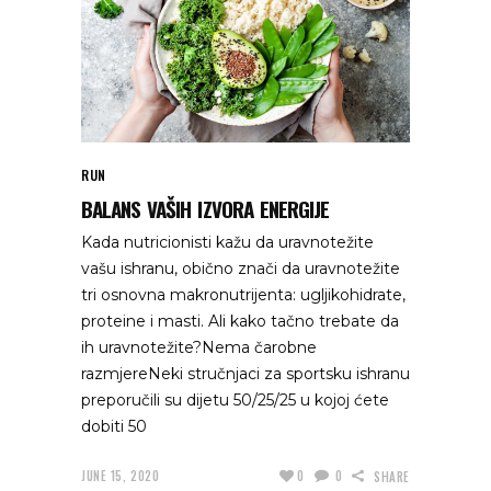
RUN
BALANS VAŠIH IZVORA ENERGIJE
Kada nutricionisti kažu da uravnotežite
vašu ishranu, obično znači da uravnotežite
tri osnovna makronutrijenta: ugljikohidrate,
proteine i masti. Ali kako tačno trebate da
ih uravnotežite?Nema čarobne
razmjereNeki stručnjaci za sportsku ishranu
preporučili su dijetu 50/25/25 u kojoj ćete
dobiti 50
JUNE 15, 2020
0
0
SHARE