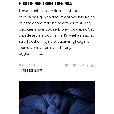
POSLIJE NAPORNIH TRENINGA
Nova studija Univerziteta u Montani
otkriva da ugljikohidrati iz gotovo bilo kojeg
mjesta dobro rade na oporavku mišićnog
glikogena, sve dok se brojevi poklapaju.Već
u pedesetima godinama 19. vijeka naučnici
su u ljudskom tijelu proučavali glikogen,
jedinstveni sistem skladištenja
ugljikohidrata.
JUNE 8, 2020
0
0
SHARE
BY
AD_REKREATIVA