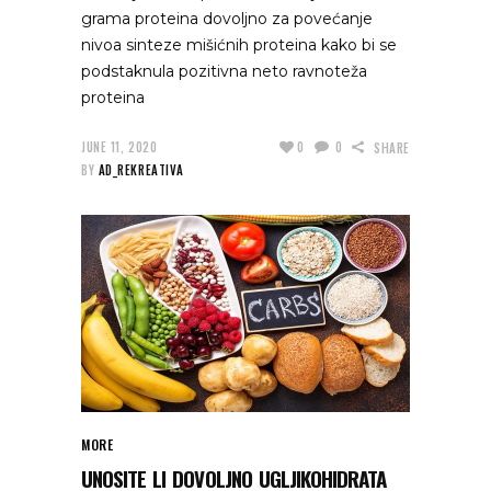
grama proteina dovoljno za povećanje
nivoa sinteze mišićnih proteina kako bi se
podstaknula pozitivna neto ravnoteža
proteina
JUNE 11, 2020
0
0
SHARE
BY
AD_REKREATIVA
MORE
UNOSITE LI DOVOLJNO UGLJIKOHIDRATA