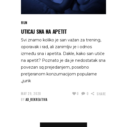
RUN
UTICAJ SNA NA APETIT
Svi znamo koliko je san važan za trening,
oporavak i rad, ali zanimljiv je i odnos
između sna i apetita. Dakle, kako san utiče
na apetit? Poznato je da je nedostatak sna
povezan sq prejedanjem, posebno
pretjeranom konzumacijom popularne
,,junk
MAY 29, 2020
0
0
SHARE
BY
AD_REKREATIVA