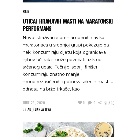
RUN
UTICAJ HRANJIVIH MASTI NA MARATONSKI
PERFORMANS
Novo istraživanje prehrambenih navika
maratonaca u srednjoj grupi pokazuje da
neki konzumiraju dijetu koja ograničava
njihov učinak i može povećati rizik od
srčanog udara. Tačnije, sporiji finišeri
konzumiraju znatno manje
mononezasićenih i polinezasićenih masti u
odnosu na brže trkače, kao
JUNE 29, 2020
0
0
SHARE
BY
AD_REKREATIVA