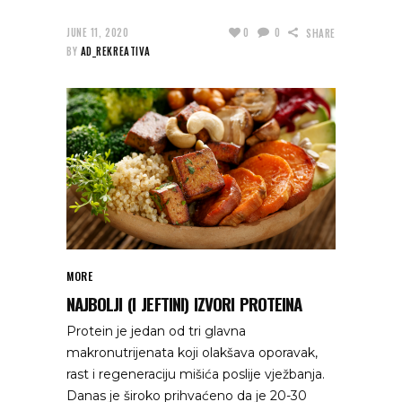
JUNE 11, 2020
0
0
SHARE
BY
AD_REKREATIVA
MORE
NAJBOLJI (I JEFTINI) IZVORI PROTEINA
Protein je jedan od tri glavna
makronutrijenata koji olakšava oporavak,
rast i regeneraciju mišića poslije vježbanja.
Danas je široko prihvaćeno da je 20-30