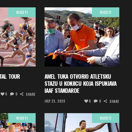
VIJESTI
VIJESTI
NTAL TOUR
AMEL TUKA OTVORIO ATLETSKU
STAZU U KONJICU KOJA ISPUNJAVA
IAAF STANDARDE
0
0
SHARE
JULY 23, 2020
0
0
SHARE
VIJESTI
VIJESTI