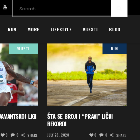
Search
for:
nom višeboju
Nanjing Kontinental Tour Miting otkazan
Amel Tuka otvorio atle
RUN
MORE
LIFESTYLE
VIJESTI
BLOG
VIJESTI
RUN
JAMANTSKOJ LIGI
ŠTA SE BROJI I “PRAVI” LIČNI
REKORDI
0
0
JULY 28, 2020
0
0
SHARE
SHARE