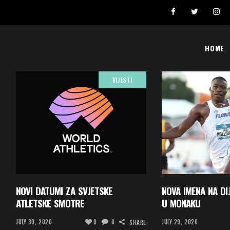
Šta se broji i “pravi” lični rekordi
Ivona Dadić osvojila 6000 bodova u jednosat
HOME
VIJESTI
NOVI DATUMI ZA SVJETSKE
NOVA IMENA NA DI
ATLETSKE SMOTRE
U MONAKU
JULY 30, 2020
0
0
JULY 29, 2020
SHARE