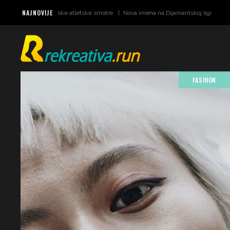
NAJNOVIJE
datumi za svjetske atletske smotre
Nova imena na Dijamantskoj ligi u Monaku
FASHION