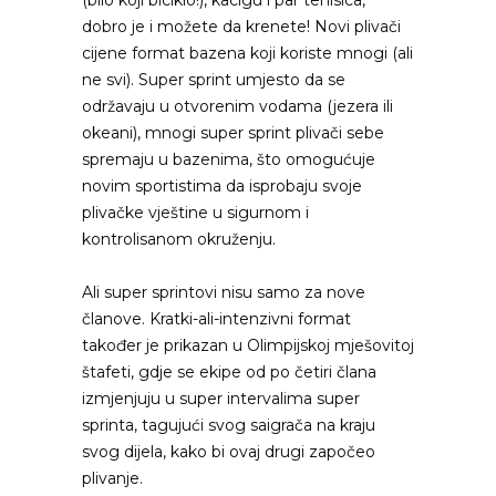
(bilo koji biciklo!), kacigu i par tenisica,
dobro je i možete da krenete! Novi plivači
cijene format bazena koji koriste mnogi (ali
ne svi). Super sprint umjesto da se
održavaju u otvorenim vodama (jezera ili
okeani), mnogi super sprint plivači sebe
spremaju u bazenima, što omogućuje
novim sportistima da isprobaju svoje
plivačke vještine u sigurnom i
kontrolisanom okruženju.
Ali super sprintovi nisu samo za nove
članove. Kratki-ali-intenzivni format
također je prikazan u Olimpijskoj mješovitoj
štafeti, gdje se ekipe od po četiri člana
izmjenjuju u super intervalima super
sprinta, tagujući svog saigrača na kraju
svog dijela, kako bi ovaj drugi započeo
plivanje.