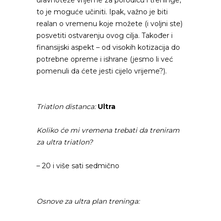
uravnoteže vrijeme za porodicu i treninge,
to je moguće učiniti. Ipak, važno je biti
realan o vremenu koje možete (i voljni ste)
posvetiti ostvarenju ovog cilja. Također i
finansijski aspekt – od visokih kotizacija do
potrebne opreme i ishrane (jesmo li već
pomenuli da ćete jesti cijelo vrijeme?).
Triatlon distanca:
Ultra
Koliko će mi vremena trebati da treniram
za ultra triatlon?
– 20 i više sati sedmično
Osnove za ultra plan treninga: