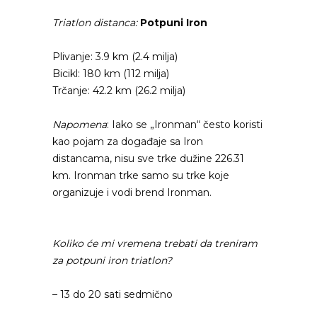
Triatlon distanca:
Potpuni Iron
Plivanje: 3.9 km (2.4 milja)
Bicikl: 180 km (112 milja)
Trčanje: 42.2 km (26.2 milja)
Napomena
: Iako se „Ironman“ često koristi
kao pojam za događaje sa Iron
distancama, nisu sve trke dužine 226.31
km. Ironman trke samo su trke koje
organizuje i vodi brend Ironman.
Koliko će mi vremena trebati da treniram
za potpuni iron triatlon?
– 13 do 20 sati sedmično