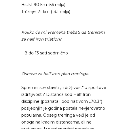
Bicikl: 90 km (56 milja)
Trčanje: 21 km (13.1 milja)
Koliko će mi vremena trebati da treniram
za half iron triatlon?
– 8 do 13 sati sedmično
Osnove za half Iron plan treninga:
Spremni ste staviti „izdržljivost“ u sportove
izdržljivosti? Distanca kod Half Iron
discipline (poznata i pod nazivom ,,70.3”)
posljednjih je godina postala nevjerovatno
popularna. Opseg treninga veći je od
onoga na kraćim distancama, ali ne