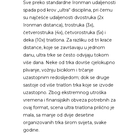
Sve preko standardne Ironman udaljenosti
spada pod krov „ultra“ disciplina, pri čemu
su najčešće udaljenosti dvostruka (2x
Ironman distanca), trostruka (3x),
četverostruka (4x), četvorostruka (5x) i
deka (10x) triatlona. Za razliku od tri kraće
distance, koje se završavaju u jednom
danu, ultra trke se često odvijaju tokom
više dana. Neke od trka dovrše cjelokupno
plivanje, vožnju biciklom i trčanje
uzastopnim redoslijedom; dok se druge
sastoje od više triatlon trka koje se izvode
uzastopno. Zbog ekstremnog utroška
vremena i finansijskih obveza potrebnih za
ovaj format, scena ultra triatlona prilično je
mala, sa manje od dvije desetine
organizovanih trka širom svijeta, svake
godine.