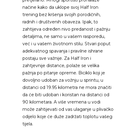
pretjerano. Mnogi sportisti pronalaze
načine kako da uklope svoj Half Iron
trening bez kršenja svojih porodičnih,
radnih i društvenih obaveza. Ipak, to
zahtijeva određen nivo predanost i pažnju
detaljima, ne samo u vašem rasporedu,
već i u vašem životnom stilu. Stvari poput
adekvatnog spavanja i pravilne ishrane
postaju sve važnije. Za Half Iron i
zahtjevnije distance, polaže se velika
pažnja po pitanje opreme. Biciklo koji je
dovoljno udoban za vožnju u sprintu, u
distanci od 19.95 kilometra ne mora značiti
da će biti udoban i koristan na distanci od
90 kilometara. A više vremena u vodi
može zahtijevati od vas ulaganje u plivačko
odijelo koje će duže zadržati toplotu vašeg
tijela.