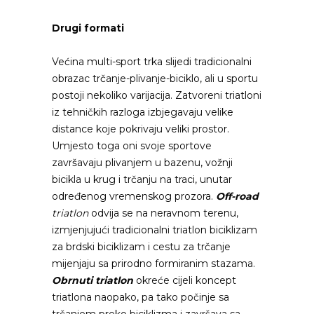
Drugi formati
Većina multi-sport trka slijedi tradicionalni
obrazac trčanje-plivanje-biciklo, ali u sportu
postoji nekoliko varijacija. Zatvoreni triatloni
iz tehničkih razloga izbjegavaju velike
distance koje pokrivaju veliki prostor.
Umjesto toga oni svoje sportove
završavaju plivanjem u bazenu, vožnji
bicikla u krug i trčanju na traci, unutar
određenog vremenskog prozora.
Off-road
triatlon
odvija se na neravnom terenu,
izmjenjujući tradicionalni triatlon biciklizam
za brdski biciklizam i cestu za trčanje
mijenjaju sa prirodno formiranim stazama.
Obrnuti triatlon
okreće cijeli koncept
triatlona naopako, pa tako počinje sa