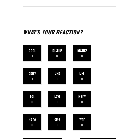
WHAT'S YOUR REACTION?
COOL
DISLIKE
DISLIKE
1
0
0
GEEKY
LIKE
LIKE
1
1
0
LOL
LOVE
NSFW
0
1
0
NSFW
OMG
WTF
0
1
0