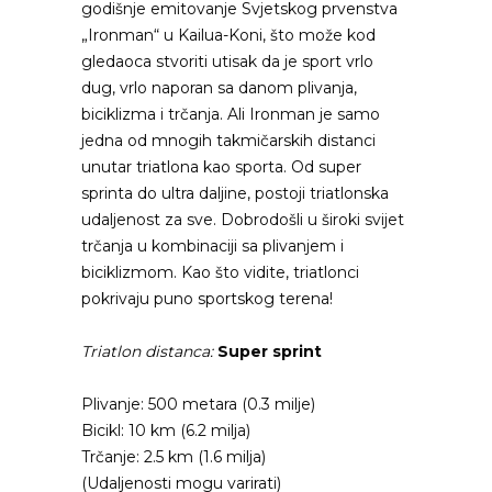
godišnje emitovanje Svjetskog prvenstva
„Ironman“ u Kailua-Koni, što može kod
gledaoca stvoriti utisak da je sport vrlo
dug, vrlo naporan sa danom plivanja,
biciklizma i trčanja. Ali Ironman je samo
jedna od mnogih takmičarskih distanci
unutar triatlona kao sporta. Od super
sprinta do ultra daljine, postoji triatlonska
udaljenost za sve. Dobrodošli u široki svijet
trčanja u kombinaciji sa plivanjem i
biciklizmom. Kao što vidite, triatlonci
pokrivaju puno sportskog terena!
Triatlon distanca:
Super sprint
Plivanje: 500 metara (0.3 milje)
Bicikl: 10 km (6.2 milja)
Trčanje: 2.5 km (1.6 milja)
(Udaljenosti mogu varirati)