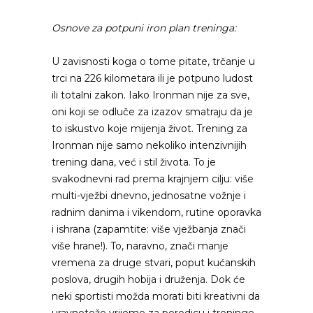
Osnove za potpuni iron plan treninga:
U zavisnosti koga o tome pitate, trčanje u
trci na 226 kilometara ili je potpuno ludost
ili totalni zakon. Iako Ironman nije za sve,
oni koji se odluče za izazov smatraju da je
to iskustvo koje mijenja život. Trening za
Ironman nije samo nekoliko intenzivnijih
trening dana, već i stil života. To je
svakodnevni rad prema krajnjem cilju: više
multi-vježbi dnevno, jednosatne vožnje i
radnim danima i vikendom, rutine oporavka
i ishrana (zapamtite: više vježbanja znači
više hrane!). To, naravno, znači manje
vremena za druge stvari, poput kućanskih
poslova, drugih hobija i druženja. Dok će
neki sportisti možda morati biti kreativni da