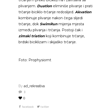
trčanjem preko biciklizma i završava sa
plivanjem.
Duatlon
eliminiše plivanje i prati
trčanje-biciklo-trčanje redoslijed.
Akvatlon
kombinuje plivanje nakon čega slijedi
trčanje, dok
SwimRun
mijenja mjesta
između plivanja i trčanja. Postoji čak i
zimski triatlon
koji kombinuje trčanje,
brdski biciklizam i skijaško trčanje.
Foto: Prophysiomt
By
ad_rekreativa
0
0
facebook
twitter