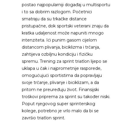
postao najpopularniji događaj u multisportu
i to sa dobrim razlogom. Početnici
smatraju da su trkačke distance
pristupačne, dok sportski veterani znaju da
kratka udaljenost može napuniti mnogo
intenziteta. Ići punim gasom cijelom
distancom plivanja, biciklizma i trčanja,
zahtijeva ozbiljnu kondiciju i fizičku
spremu. Trening za sprint triatlon lijepo se
uklapa u čak i najprometnije rasporede,
omogućujući sportistima da popravljaju
svoje trčanje, plivanje i biciklizam, a da
pritom ne preuređuju život. Finansijski
troškovi priprema za sprint su također niski.
Poput njegovog super sprinterskog
kolege, potrebno je vrlo malo da bi se
završio triatlon sprint.