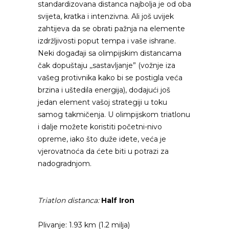
standardizovana distanca najbolja je od oba
svijeta, kratka i intenzivna. Ali još uvijek
zahtijeva da se obrati pažnja na elemente
izdržljivosti poput tempa i vaše ishrane.
Neki događaji sa olimpijskim distancama
čak dopuštaju ,,sastavljanje” (vožnje iza
vašeg protivnika kako bi se postigla veća
brzina i uštedila energija), dodajući još
jedan element vašoj strategiji u toku
samog takmičenja. U olimpijskom triatlonu
i dalje možete koristiti početni-nivo
opreme, iako što duže idete, veća je
vjerovatnoća da ćete biti u potrazi za
nadogradnjom.
Triatlon distanca:
Half Iron
Plivanje: 1.93 km (1.2 milja)