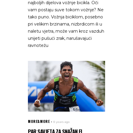
najboljih dijelova vožnje bicikla. Oči
vam postaju suve tokom vožnje? Ne
tako puno. Vožnja biciklom, posebno
pri velikim brzinama, nizbrdicom ili u
naletu vjetra, može vam kroz vazduh
unijeti pušući zrak, narušavajući
ravnotežu
MORE&MORE
6 years ago
PAR SAVJETA ZA SNAŽAN FI...