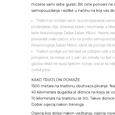
možete sami sebe gurati. Bit ćete ponosni na s
samopouzdanja i razlike u načinu na koji vas dru
Triatlon je izvrstan način za poboljšavanje samo
postavljanja cilja, stvaranja plana i okončanja, a tak
kaže kineziologinja Željka Šaban Miličić. Naime, kad
prevladati svaki izazov, a to će podići samopouzda
Kineziologinja Šaban Miličić ističe da počinje biti t
Triatlon postaje još teži kad se ozbiljno uđe u to 
primjerice, za manje od 5 sati i 40 minuta, no tad i
glazba nikad ne sluša tijekom vožnje, ona je na natj
cvrkut ptica.
KAKO TRIATLON POMAŽE
1500 metara na triatlonu obuhvaća plivanje. Nav
40 kilometara dugačka je dionica na kojoj se voz
10 kilometara na triatlonu se trči. Takve dionic
Dobar osjećaj nakon treninga
Osjećaj koji dolazi nakon vježbanja, osjećaj osv