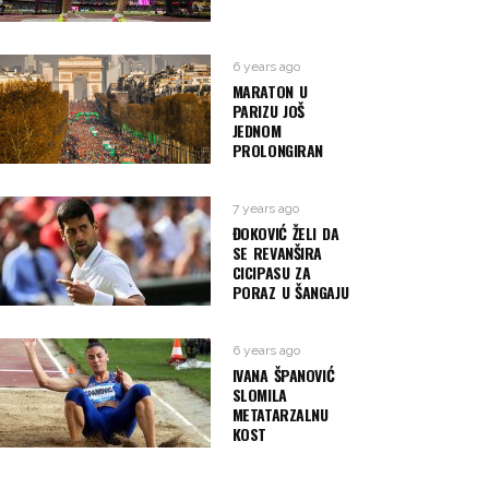
6 years ago
MARATON U
PARIZU JOŠ
JEDNOM
PROLONGIRAN
7 years ago
ĐOKOVIĆ ŽELI DA
SE REVANŠIRA
CICIPASU ZA
PORAZ U ŠANGAJU
6 years ago
IVANA ŠPANOVIĆ
SLOMILA
METATARZALNU
KOST