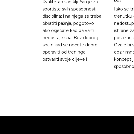
Kvalitetan san ključan je za
sportiste svih sposobnosti i
Iako se 
disciplina; i na njega se treba
trenutku 
obratiti pažnja, pogotovo
nedostupn
ako osjećate kao da vam
ishrane za
nedostaje sna. Bez dobrog
postizanj
sna nikad se nećete dobro
Ovdje bi 
oporaviti od treninga i
obzir mnog
ostvariti svoje ciljeve i
koncept j
sposobno