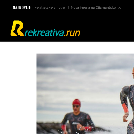
NAJNOVIJE
atumi za svjetske atletske smotre
Nova imena na Dijamantskoj ligi u Monaku