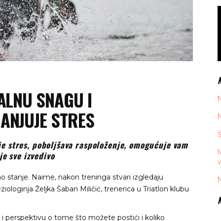
ALNU SNAGU I
N
ANJUJE STRES
N
Š
e stres, poboljšava raspoloženje, omogućuje vam
I
je sve izvedivo
v
o stanje. Naime, nakon treninga stvari izgledaju
N
iologinja Željka Šaban Miličić, trenerica u Triatlon klubu
me i perspektivu o tome što možete postići i koliko