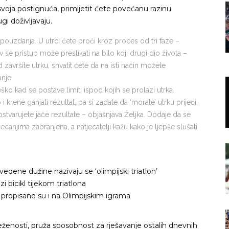
voja postignuća, primijetit ćete povećanu razinu
gi doživljavaju.
pouzdanja. U utrci ćete proći kroz proces od tri faze –
av se pristup može preslikati na bilo koji drugi dio života –
 završite utrku, shvatit ćete da na isti način možete
nje.
eško kad se postave limiti ispod kojih se prolazi utrka.
i krene ganjati rezultat, pa si zadate da ‘morate’ utrku prijeći,
 ostvarujete jače rezultate – objašnjava Željka. Dodaje da se
ecanjima zabranjena, a natjecatelji kažu kako je ljepše slušati
edene dužine nazivaju se ‘olimpijski triatlon’
i bicikl tijekom triatlona
e propisane su i na Olimpijskim igrama
ježenosti, pruža sposobnost za rješavanje ostalih dnevnih