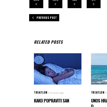
0
0
0
0
PREVIOUS POST
RELATED POSTS
TRIATLON
TRIATLON
6 years ago
KAKO POPRAVITI SAN
UNOS HRA
D...