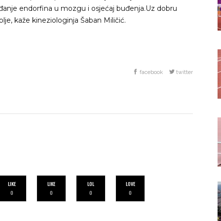
ađanje endorfina u mozgu i osjećaj buđenja.Uz dobru
lje, kaže kineziologinja Šaban Miličić.
facebook
twitter
LIKE
LIKE
LOL
LOVE
0
0
0
0