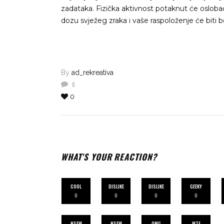
zadataka. Fizička aktivnost potaknut će oslob
dozu svježeg zraka i vaše raspoloženje će biti bo
By
ad_rekreativa
0
0
WHAT'S YOUR REACTION?
COOL
DISLIKE
DISLIKE
GEEKY
0
0
0
0
NSFW
NSFW
OMG
WTF