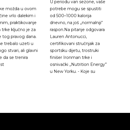
U periodu van sezone, vaše
trke možda u ovom
potrebe mogu se spustiti
čine vrlo dalekim i
od 500–1000 kalorija
im, praktikovanje
dnevno, na još „normalniji“
 trke ključno je za
raspon.Na pitanje odgovara
e tog pravog dana.
Lauren Antonucci,
se trebalo uzeti u
certifikovani stručnjak za
o stvari, ali glavni
sportsku dijetu, trostruki
e da se trenira
finišer Ironman trke i
st
osnivački ,,Nutrition Energy”
u New Yorku. - Koje su