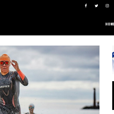
Šta se broji i “pravi” lični rekordi
Ivona Dadić osvojila 6000 bodova u jednosatn
HOM