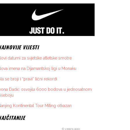
NAJNOVIJE VIJESTI
ovi datumi za svjetske atletske smotre
ova imena na Dijamantskoj ligi u Monaku
ta se broji i “pravi” lični rekordi
vona Dadić osvojila 6000 bodova u jednosatnom
išeboju
anjing Kontinental Tour Miting otkazan
NAJČITANIJE
6 years ago