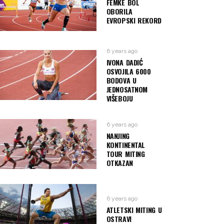
FEMKE BOL
OBORILA
EVROPSKI REKORD
6 years ago
IVONA DADIĆ
OSVOJILA 6000
BODOVA U
JEDNOSATNOM
VIŠEBOJU
6 years ago
NANJING
KONTINENTAL
TOUR MITING
OTKAZAN
6 years ago
ATLETSKI MITING U
OSTRAVI