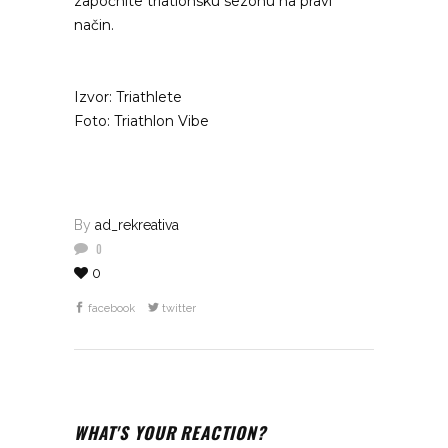
započnite triatlonsku sezonu na pravi
način.
Izvor: Triathlete
Foto: Triathlon Vibe
By
ad_rekreativa
0
0
facebook
twitter
WHAT'S YOUR REACTION?