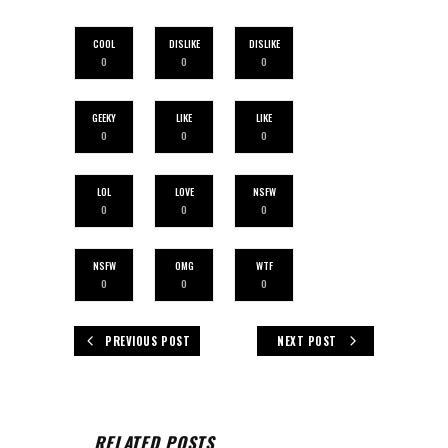
COOL
DISLIKE
DISLIKE
0
0
0
GEEKY
LIKE
LIKE
0
0
0
LOL
LOVE
NSFW
0
0
0
NSFW
OMG
WTF
0
0
0
PREVIOUS POST
NEXT POST
RELATED POSTS