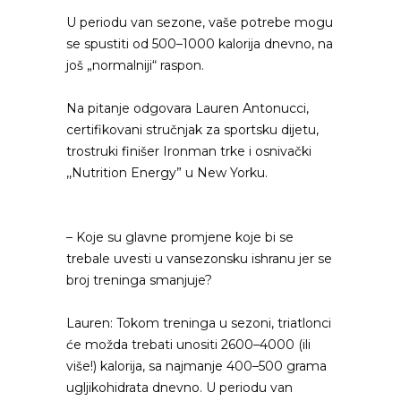
U periodu van sezone, vaše potrebe mogu
se spustiti od 500–1000 kalorija dnevno, na
još „normalniji“ raspon.
Na pitanje odgovara Lauren Antonucci,
certifikovani stručnjak za sportsku dijetu,
trostruki finišer Ironman trke i osnivački
,,Nutrition Energy” u New Yorku.
– Koje su glavne promjene koje bi se
trebale uvesti u vansezonsku ishranu jer se
broj treninga smanjuje?
Lauren: Tokom treninga u sezoni, triatlonci
će možda trebati unositi 2600–4000 (ili
više!) kalorija, sa najmanje 400–500 grama
ugljikohidrata dnevno. U periodu van