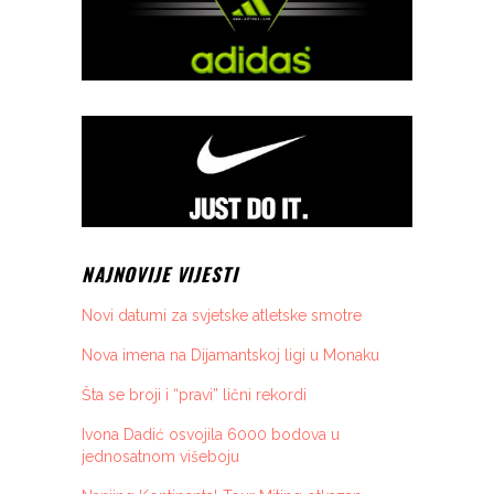
NAJNOVIJE VIJESTI
Novi datumi za svjetske atletske smotre
Nova imena na Dijamantskoj ligi u Monaku
Šta se broji i “pravi” lični rekordi
Ivona Dadić osvojila 6000 bodova u
jednosatnom višeboju