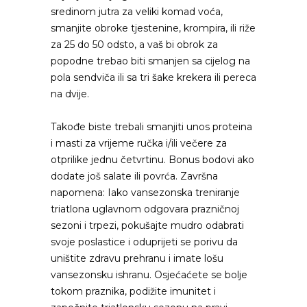
sredinom jutra za veliki komad voća,
smanjite obroke tjestenine, krompira, ili riže
za 25 do 50 odsto, a vaš bi obrok za
popodne trebao biti smanjen sa cijelog na
pola sendviča ili sa tri šake krekera ili pereca
na dvije.
Takođe biste trebali smanjiti unos proteina
i masti za vrijeme ručka i/ili večere za
otprilike jednu četvrtinu. Bonus bodovi ako
dodate još salate ili povrća. Završna
napomena: Iako vansezonska treniranje
triatlona uglavnom odgovara prazničnoj
sezoni i trpezi, pokušajte mudro odabrati
svoje poslastice i oduprijeti se porivu da
uništite zdravu prehranu i imate lošu
vansezonsku ishranu. Osjećaćete se bolje
tokom praznika, podižite imunitet i