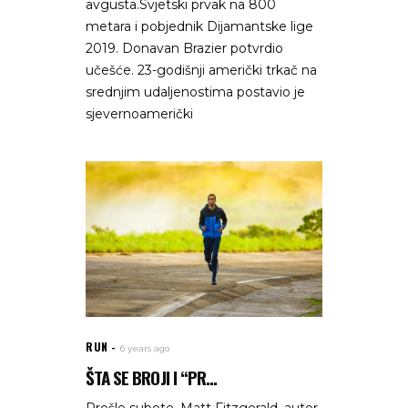
avgusta.Svjetski prvak na 800
metara i pobjednik Dijamantske lige
2019. Donavan Brazier potvrdio
učešće. 23-godišnji američki trkač na
srednjim udaljenostima postavio je
sjevernoamerički
RUN
6 years ago
ŠTA SE BROJI I “PR...
Prošle subote, Matt Fitzgerald, autor