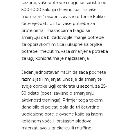
sezone, vaše potrebe mogu se spustiti od
500-1000 kalorija dnevno, pa i na više
,,normalan” raspon, zavisno o tome koliko
ćete vježbati. Uz to, vaše potrebe za
proteinima i masnoćama blago se
smanjuju da bi zadovoljile manje potrebe
za oporavkom mišića i ukupne kalorijske
potrebe; međutim, vaša smanjena potreba
za ugljikohidratima je najizraženija.
Jedan jednostavan način da sada počnete
razmišljati i mijenjati unos je da smanjite
svoje obroke ugljikohidrata u sezoni, za 25–
50 odsto (opet, zavisno o smanjenju
aktivnosti treninga). Primjer toga tokom
dana bilo bi pojesti pola do tri četvrtine
uobičajene porcije ovsene kaše sa istom
količinom voća ili orašastih plodova,
mijenjati svoju grickalicu ili muffine