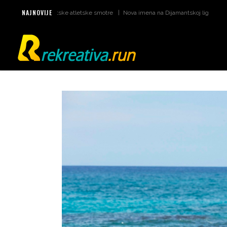
NAJNOVIJE
atumi za svjetske atletske smotre
Nova imena na Dijamantskoj ligi u Monaku