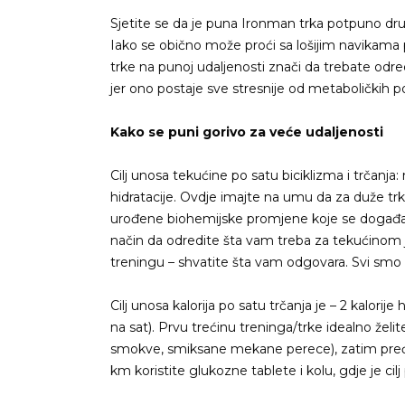
Sjetite se da je puna Ironman trka potpuno drug
Iako se obično može proći sa lošijim navikama 
trke na punoj udaljenosti znači da trebate odre
jer ono postaje sve stresnije od metaboličkih 
Kako se puni gorivo za veće udaljenosti
Cilj unosa tekućine po satu biciklizma i trčanj
hidratacije. Ovdje imajte na umu da za duže tr
urođene biohemijske promjene koje se događaju
način da odredite šta vam treba za tekućinom j
treningu – shvatite šta vam odgovara. Svi smo 
Cilj unosa kalorija po satu trčanja je – 2 kalorije
na sat). Prvu trećinu treninga/trke idealno žel
smokve, smiksane mekane perece), zatim pređ
km koristite glukozne tablete i kolu, gdje je cilj 