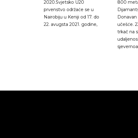
2020.Svjetsko U20
800 metar
prvenstvo održaće se u
Dijamants
Nairobiju u Keniji od 17. do
Donavan B
22. avugsta 2021. godine,
učešće. 2
trkač na 
udaljenos
sjevernoa