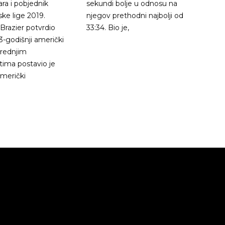
a i pobjednik
sekundi bolje u odnosu na
ke lige 2019.
njegov prethodni najbolji od
razier potvrdio
33:34. Bio je,
3-godišnji američki
srednjim
tima postavio je
merički