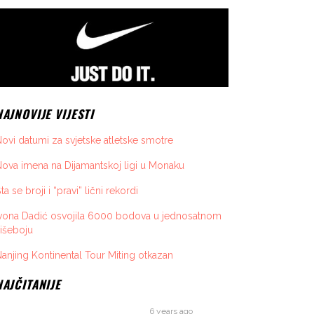
NAJNOVIJE VIJESTI
ovi datumi za svjetske atletske smotre
ova imena na Dijamantskoj ligi u Monaku
ta se broji i “pravi” lični rekordi
vona Dadić osvojila 6000 bodova u jednosatnom
išeboju
anjing Kontinental Tour Miting otkazan
NAJČITANIJE
6 years ago