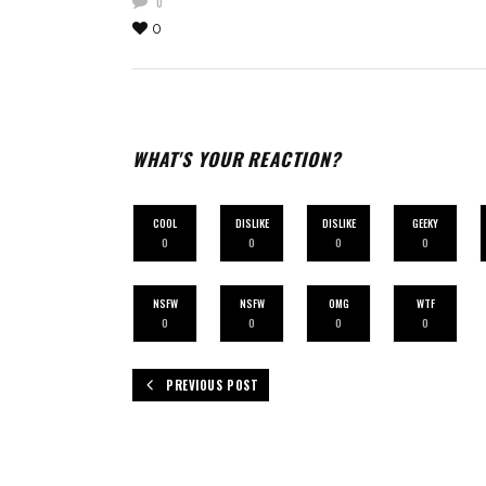
0
0
WHAT'S YOUR REACTION?
COOL
DISLIKE
DISLIKE
GEEKY
0
0
0
0
NSFW
NSFW
OMG
WTF
0
0
0
0
PREVIOUS POST