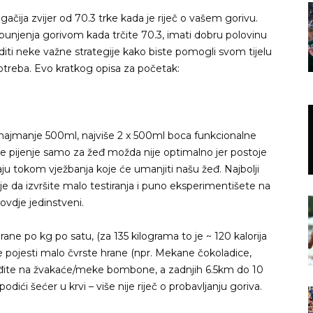
ačija zvijer od 70.3 trke kada je riječ o vašem gorivu.
punjenja gorivom kada trčite 70.3, imati dobru polovinu
diti neke važne strategije kako biste pomogli svom tijelu
potreba. Evo kratkog opisa za početak:
a: najmanje 500ml, najviše 2 x 500ml boca funkcionalne
ke pijenje samo za žeđ možda nije optimalno jer postoje
 tokom vježbanja koje će umanjiti našu žeđ. Najbolji
e da izvršite malo testiranja i puno eksperimentišete na
ovdje jedinstveni.
 hrane po kg po satu, (za 135 kilograma to je ~ 120 kalorija
ite pojesti malo čvrste hrane (npr. Mekane čokoladice,
ite na žvakaće/meke bombone, a zadnjih 6.5km do 10
podići šećer u krvi – više nije riječ o probavljanju goriva.