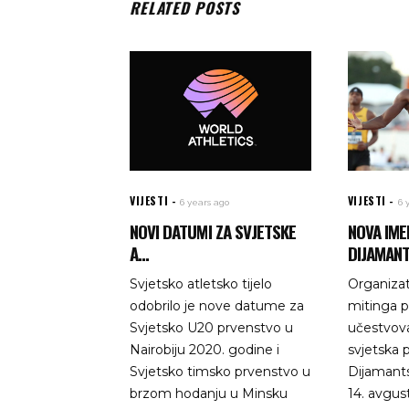
RELATED POSTS
VIJESTI
VIJESTI
6 years ago
6 
NOVI DATUMI ZA SVJETSKE
NOVA IME
A...
DIJAMANT
Svjetsko atletsko tijelo
Organizat
odobrilo je nove datume za
mitinga po
Svjetsko U20 prvenstvo u
učestvovan
Nairobiju 2020. godine i
svjetska
Svjetsko timsko prvenstvo u
Dijamants
brzom hodanju u Minsku
14. avgus