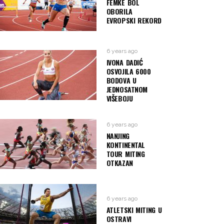
FEMKE BOL
OBORILA
EVROPSKI REKORD
6 years ago
IVONA DADIĆ
OSVOJILA 6000
BODOVA U
JEDNOSATNOM
VIŠEBOJU
6 years ago
NANJING
KONTINENTAL
TOUR MITING
OTKAZAN
6 years ago
ATLETSKI MITING U
OSTRAVI