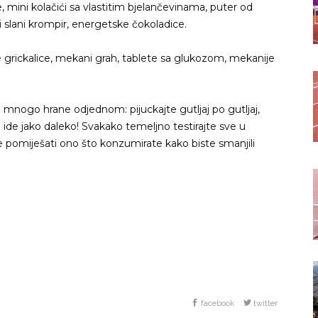
e, mini kolačići sa vlastitim bjelančevinama, puter od
ali slani krompir, energetske čokoladice.
 grickalice, mekani grah, tablete sa glukozom, mekanije
 mnogo hrane odjednom: pijuckajte gutljaj po gutljaj,
 ide jako daleko! Svakako temeljno testirajte sve u
te pomiješati ono što konzumirate kako biste smanjili
facebook
twitter