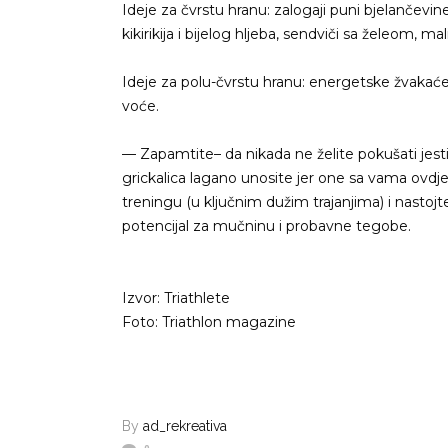
Ideje za čvrstu hranu: zalogaji puni bjelančevin
kikirikija i bijelog hljeba, sendviči sa želeom, m
Ideje za polu-čvrstu hranu: energetske žvakaće
voće.
— Zapamtite– da nikada ne želite pokušati jesti
grickalica lagano unosite jer one sa vama ovdje
treningu (u ključnim dužim trajanjima) i nastoj
potencijal za mučninu i probavne tegobe.
Izvor: Triathlete
Foto: Triathlon magazine
By
ad_rekreativa