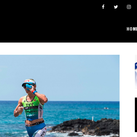
Šta se broji i “pravi” lični rekordi
Ivona Dadić osvojila 6000 bodova u jednosatno
HOM