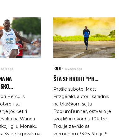
RUN
years ago
6 years ago
NA NA
ŠTA SE BROJI I “PR...
SKO...
Prošle subote, Matt
ori Herculis
Fitzgerald, autor i saradnik
tvrdili su
na trkačkom sajtu
je još četiri
PodiumRunner, ostvario je
 prvaka na Wanda
svoj lični rekord u 10K trci.
koj ligi u Monaku
Trku je završio sa
ta.Svjetski prvak na
vremenom 33:25, što je 9