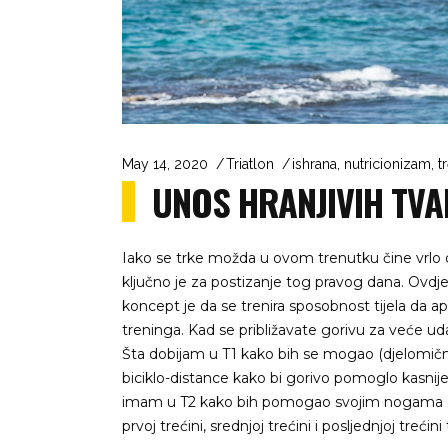
May 14, 2020
Triatlon
ishrana
,
nutricionizam
,
t
UNOS HRANJIVIH TVAR
Iako se trke možda u ovom trenutku čine vrlo d
ključno je za postizanje tog pravog dana. Ovdje 
koncept je da se trenira sposobnost tijela da a
treninga. Kad se približavate gorivu za veće uda
Šta dobijam u T1 kako bih se mogao (djelomično)
biciklo-distance kako bi gorivo pomoglo kasnij
imam u T2 kako bih pomogao svojim nogama da
prvoj trećini, srednjoj trećini i posljednjoj trećini