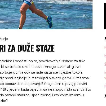
rčanje
I ZA DUŽE STAZE
N
N
alekim i nedostupnim, praktikovanje ishrane za trke
Š
bi se trebalo uzeti u obzir mnogo stvari, ali glavni
psorbuje goriva dok se rade distance i vježbe tokom
I
v
ljenosti, najbolje je razmišljati o svom gorivu u fazama:
 oporaviti se od plivanja? Šta jedem u prvoj polovini
N
e? Što jedem kada osjetim da ne mogu ništa svariti? Što
 ostanu stabilne ispod mene; i što konzumiram u
 trke?