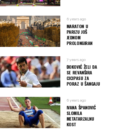
6 years ago
MARATON U
PARIZU JOŠ
JEDNOM
PROLONGIRAN
7 years ago
ĐOKOVIĆ ŽELI DA
SE REVANŠIRA
CICIPASU ZA
PORAZ U ŠANGAJU
6 years ago
IVANA ŠPANOVIĆ
SLOMILA
METATARZALNU
KOST