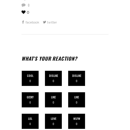
0
0
facebook
twitter
WHAT'S YOUR REACTION?
COOL
DISLIKE
DISLIKE
0
0
0
GEEKY
LIKE
LIKE
0
0
0
LOL
LOVE
NSFW
0
0
0