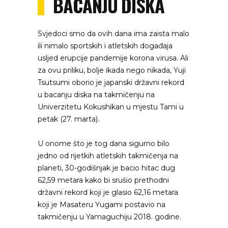
BACANJU DISKA
Svjedoci smo da ovih dana ima zaista malo
ili nimalo sportskih i atletskih događaja
usljed erupcije pandemije korona virusa. Ali
za ovu priliku, bolje ikada nego nikada, Yuji
Tsutsumi oborio je japanski državni rekord
u bacanju diska na takmičenju na
Univerzitetu Kokushikan u mjestu Tami u
petak (27. marta).
U onome što je tog dana sigurno bilo
jedno od rijetkih atletskih takmičenja na
planeti, 30-godišnjak je bacio hitac dug
62,59 metara kako bi srušio prethodni
državni rekord koji je glasio 62,16 metara
koji je Masateru Yugami postavio na
takmičenju u Yamaguchiju 2018. godine.