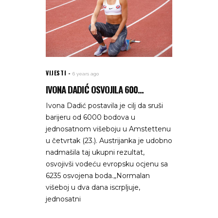
VIJESTI
6 years ago
IVONA DADIĆ OSVOJILA 600...
Ivona Dadić postavila je cilj da sruši
barijeru od 6000 bodova u
jednosatnom višeboju u Amstettenu
u četvrtak (23.). Austrijanka je udobno
nadmašila taj ukupni rezultat,
osvojivši vodeću evropsku ocjenu sa
6235 osvojena boda.,,Normalan
višeboj u dva dana iscrpljuje,
jednosatni