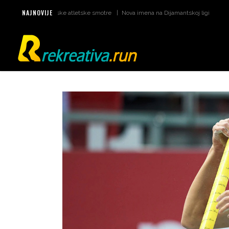
NAJNOVIJE
tumi za svjetske atletske smotre
Nova imena na Dijamantskoj ligi u Monaku