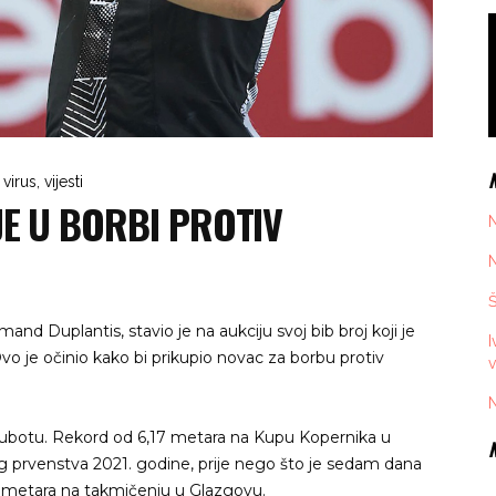
 virus
,
vijesti
E U BORBI PROTIV
N
N
Š
d Duplantis, stavio je na aukciju svoj bib broj koji je
I
 Ovo je očinio kako bi prikupio novac za borbu protiv
v
N
 subotu. Rekord od 6,17 metara na Kupu Kopernika u
prvenstva 2021. godine, prije nego što je sedam dana
8 metara na takmičenju u Glazgovu.