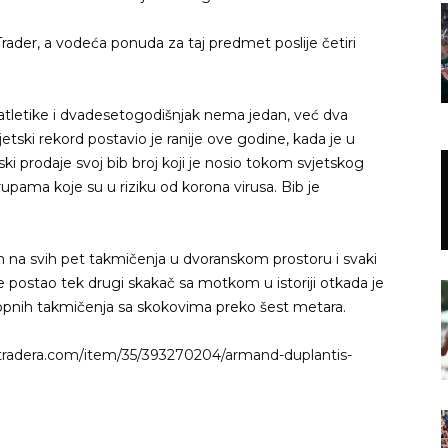
Trader, a vodeća ponuda za taj predmet poslije četiri
a atletike i dvadesetogodišnjak nema jedan, već dva
jetski rekord postavio je ranije ove godine, kada je u
i prodaje svoj bib broj koji je nosio tokom svjetskog
ama koje su u riziku od korona virusa. Bib je
en na svih pet takmičenja u dvoranskom prostoru i svaki
je postao tek drugi skakač sa motkom u istoriji otkada je
topnih takmičenja sa skokovima preko šest metara.
tradera.com/item/35/393270204/armand-duplantis-