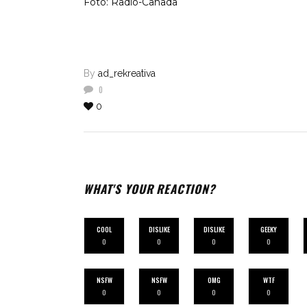
Foto: Radio-Canada
By
ad_rekreativa
0
0
WHAT'S YOUR REACTION?
COOL
DISLIKE
DISLIKE
GEEKY
0
0
0
0
NSFW
NSFW
OMG
WTF
0
0
0
0