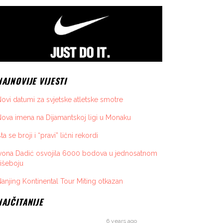
NAJNOVIJE VIJESTI
ovi datumi za svjetske atletske smotre
ova imena na Dijamantskoj ligi u Monaku
ta se broji i “pravi” lični rekordi
vona Dadić osvojila 6000 bodova u jednosatnom
išeboju
anjing Kontinental Tour Miting otkazan
NAJČITANIJE
6 years ago