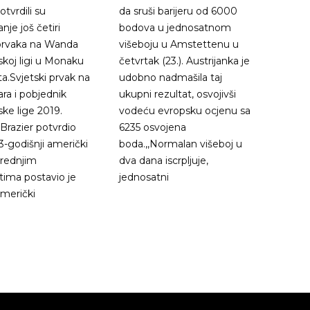
tvrdili su
da sruši barijeru od 6000
je još četiri
bodova u jednosatnom
 prvaka na Wanda
višeboju u Amstettenu u
koj ligi u Monaku
četvrtak (23.). Austrijanka je
ta.Svjetski prvak na
udobno nadmašila taj
a i pobjednik
ukupni rezultat, osvojivši
ke lige 2019.
vodeću evropsku ocjenu sa
razier potvrdio
6235 osvojena
3-godišnji američki
boda.,,Normalan višeboj u
srednjim
dva dana iscrpljuje,
tima postavio je
jednosatni
merički