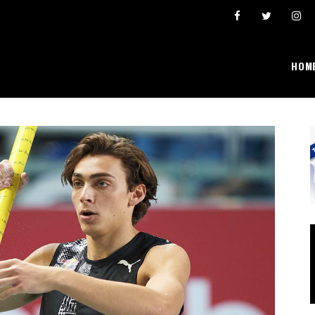
Šta se broji i “pravi” lični rekordi
Ivona Dadić osvojila 6000 bodova u jednosatno
HOM