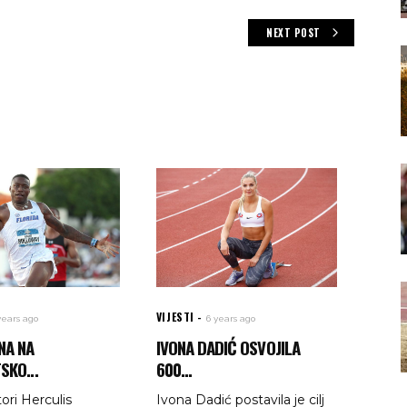
NEXT POST
VIJESTI
years ago
6 years ago
NA NA
IVONA DADIĆ OSVOJILA
SKO...
600...
ori Herculis
Ivona Dadić postavila je cilj