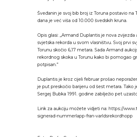
Šveđanin je svoj bib broj iz Toruna postavio na 
dana je već viša od 10.000 švedskih kruna.
Opis glasi: ,,Armand Duplantis je nova zvijezd
svjetska rekorda u svom vlasništvu. Svoj prvi sv
Torunu skočio 6,17 metara. Sada Armand aukcijsk
rekordnog skoka u Torunu kako bi pomogao grup
potpisan.”
Duplantis je kroz cijeli februar prošao neporaž
je put preskočio barijeru od šest metara. Tako 
Sergej Bubka 1991. godine zabilježio pet uzas
Link za aukciju možete vidjeti na:
https://www.
signerad-nummerlapp-fran-varldsrekordhopp