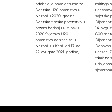
odobrilo je nove datume za
mitinga po
Svjetsko U20 prvenstvo u
učestvovan
Nairobiju 2020. godine i
svjetska
Svjetsko timsko prvenstvo u
Dijamants
brzom hodanju u Minsku
14. avgus
2020.Svjetsko U20
800 metar
prvenstvo održaće se u
Dijamants
Nairobiju u Keniji od 17. do
Donavan B
22. avugsta 2021. godine,
učešće. 2
trkač na 
udaljenos
sjevernoa