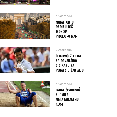
6 years ago
MARATON U
PARIZU JOŠ
JEDNOM
PROLONGIRAN
7 years ago
ĐOKOVIĆ ŽELI DA
SE REVANŠIRA
CICIPASU ZA
PORAZ U ŠANGAJU
6 years ago
IVANA ŠPANOVIĆ
SLOMILA
METATARZALNU
KOST