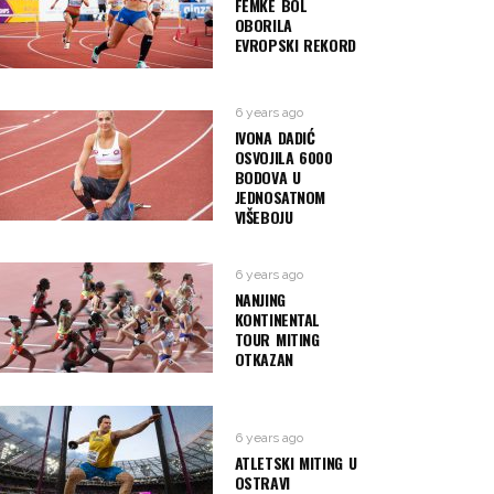
FEMKE BOL
OBORILA
EVROPSKI REKORD
6 years ago
IVONA DADIĆ
OSVOJILA 6000
BODOVA U
JEDNOSATNOM
VIŠEBOJU
6 years ago
NANJING
KONTINENTAL
TOUR MITING
OTKAZAN
6 years ago
ATLETSKI MITING U
OSTRAVI