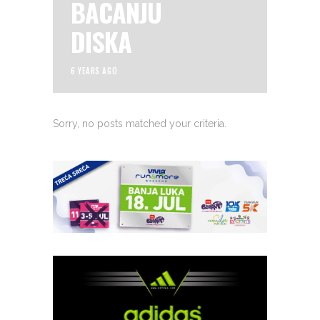
BACANJU
DISKA
6 YEARS AGO
Sorry, no posts matched your criteria.