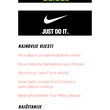
NAJNOVIJE VIJESTI
Novi datumi za svjetske atletske smotre
Nova imena na Dijamantskoj ligi u Monaku
Šta se broji i “pravi” lični rekordi
Ivona Dadić osvojila 6000 bodova u
jednosatnom višeboju
Nanjing Kontinental Tour Miting otkazan
NAJČITANIJE