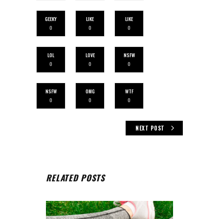
GEEKY
LIKE
LIKE
0
0
0
LOL
LOVE
NSFW
0
0
0
NSFW
OMG
WTF
0
0
0
NEXT POST
RELATED POSTS