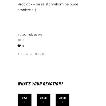
Probiotik – da sa stomakom ne bude
problema
By
ad_rekreativa
0
0
facebook
twitter
WHAT'S YOUR REACTION?
COOL
DISLIKE
DISLIKE
0
0
0