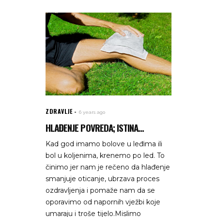
ZDRAVLJE
6 years ago
HLAĐENJE POVREDA; ISTINA...
Kad god imamo bolove u leđima ili
bol u koljenima, krenemo po led. To
činimo jer nam je rečeno da hlađenje
smanjuje oticanje, ubrzava proces
ozdravljenja i pomaže nam da se
oporavimo od napornih vježbi koje
umaraju i troše tijelo.Mislimo