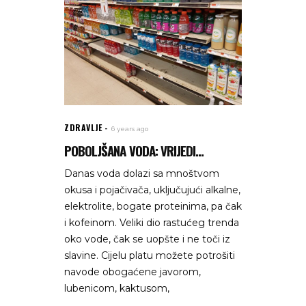
ZDRAVLJE
6 years ago
POBOLJŠANA VODA: VRIJEDI...
Danas voda dolazi sa mnoštvom
okusa i pojačivača, uključujući alkalne,
elektrolite, bogate proteinima, pa čak
i kofeinom. Veliki dio rastućeg trenda
oko vode, čak se uopšte i ne toči iz
slavine. Cijelu platu možete potrošiti
navode obogaćene javorom,
lubenicom, kaktusom,