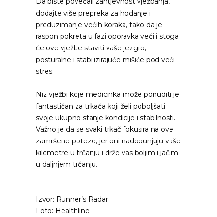
Da biste povećali zahtjevnost vježbanja,
dodajte više prepreka za hodanje i
preduzimanje većih koraka, tako da je
raspon pokreta u fazi oporavka veći i stoga
će ove vježbe staviti vaše jezgro,
posturalne i stabilizirajuće mišiće pod veći
stres.
Niz vježbi koje medicinka može ponuditi je
fantastičan za trkača koji želi poboljšati
svoje ukupno stanje kondicije i stabilnosti.
Važno je da se svaki trkač fokusira na ove
zamršene poteze, jer oni nadopunjuju vaše
kilometre u trčanju i drže vas boljim i jačim
u daljnjem trčanju.
Izvor: Runner’s Radar
Foto: Healthline