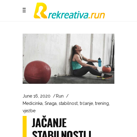
June 16, 2020
Run
Medicinka
,
Snaga
,
stabilnost
,
trčanje
,
trening
,
vježbe
JAČANJE
STABILNOSTI I