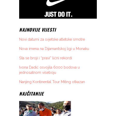
NAJNOVIJE VIJESTI
Novi datumi za svjetske atletske smotre
Nova imena na Dijamantskoj ligi u Monaku
Šta se broji i “pravi” lični rekordi
Ivona Dadić osvojila 6000 bodova u
jednosatnom višeboju
Nanjing Kontinental Tour Miting otkazan
NAJČITANIJE