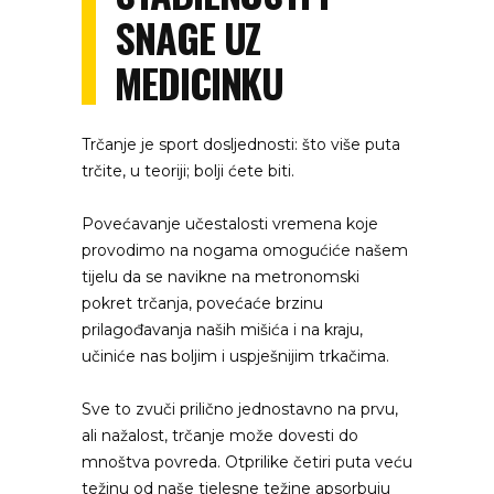
SNAGE UZ
MEDICINKU
Trčanje je sport dosljednosti: što više puta
trčite, u teoriji; bolji ćete biti.
Povećavanje učestalosti vremena koje
provodimo na nogama omogućiće našem
tijelu da se navikne na metronomski
pokret trčanja, povećaće brzinu
prilagođavanja naših mišića i na kraju,
učiniće nas boljim i uspješnijim trkačima.
Sve to zvuči prilično jednostavno na prvu,
ali nažalost, trčanje može dovesti do
mnoštva povreda. Otprilike četiri puta veću
težinu od naše tjelesne težine apsorbuju