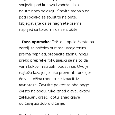
spriječiti pad kukova i zadržati ih u
neutralnom položaju. Stavite stopalo na
pod i polako se spustite na pete.
Izbjegavajte da se nagnjete prema
naprijed sa torzom i da se srušite.
– faza oporavka:
Držite stopalo čvrsto na
zemlji sa nožnim prstima usmjerenim
prema naprijed, prebacite zadnju nogu
preko prepreke fokusirajući se na to da
vam kukovi nisu pali i opustili se. Ovo je
najteža faza jer je lako prevrnuti torzo jer
će vas težina medicinke izbaciti iz
ravnoteže. Završite pokret sa obe noge
čvrsto na podu, ruke iznad glave, laktovi
zaključani, držeći loptu iznad glave
održavajući dobro držanje.