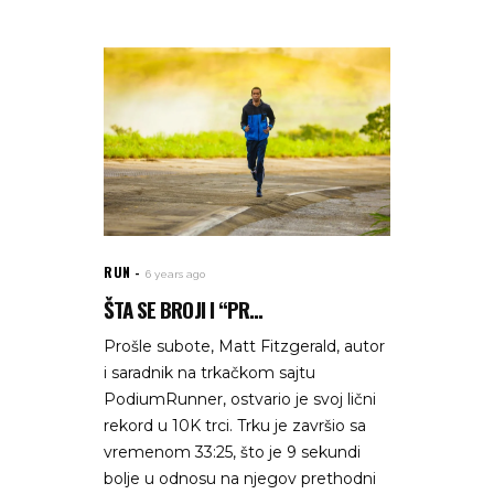
RUN
6 years ago
ŠTA SE BROJI I “PR...
Prošle subote, Matt Fitzgerald, autor
i saradnik na trkačkom sajtu
PodiumRunner, ostvario je svoj lični
rekord u 10K trci. Trku je završio sa
vremenom 33:25, što je 9 sekundi
bolje u odnosu na njegov prethodni