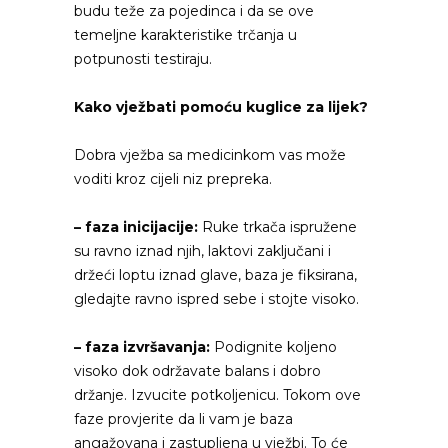
budu teže za pojedinca i da se ove
temeljne karakteristike trčanja u
potpunosti testiraju.
Kako vježbati pomoću kuglice za lijek?
Dobra vježba sa medicinkom vas može
voditi kroz cijeli niz prepreka.
– faza inicijacije:
Ruke trkača ispružene
su ravno iznad njih, laktovi zaključani i
držeći loptu iznad glave, baza je fiksirana,
gledajte ravno ispred sebe i stojte visoko.
– faza izvršavanja:
Podignite koljeno
visoko dok održavate balans i dobro
držanje. Izvucite potkoljenicu. Tokom ove
faze provjerite da li vam je baza
angažovana i zastupljena u vježbi. To će