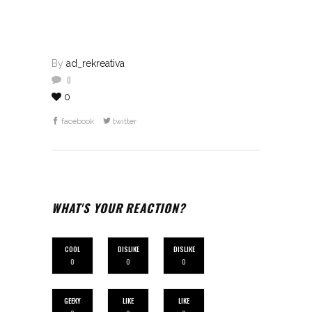
By
ad_rekreativa
0
0
facebook
twitter
WHAT'S YOUR REACTION?
COOL
DISLIKE
DISLIKE
0
0
0
GEEKY
LIKE
LIKE