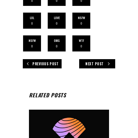
0
0
0
LOL
LOVE
NSFW
0
0
0
NSFW
OMG
WTF
0
0
0
PREVIOUS POST
NEXT POST
RELATED POSTS