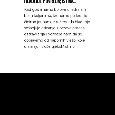
HLAĐENJE POVREDA; ISTINA...
Kad god imamo bolove u leđima ili
bol u koljenima, krenemo po led. To
činimo jer nam je rečeno da hlađenje
smanjuje oticanje, ubrzava proces
ozdravljenja i pomaže nam da se
oporavimo od napornih vježbi koje
umaraju i troše tijelo.Mislimo