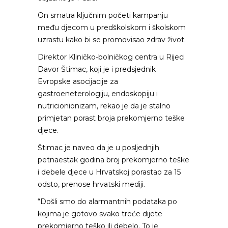
On smatra ključnim početi kampanju
među djecom u predškolskom i školskom
uzrastu kako bi se promovisao zdrav život.
Direktor Kliničko-bolničkog centra u Rijeci
Davor Štimac, koji je i predsjednik
Evropske asocijacije za
gastroeneterologiju, endoskopiju i
nutricionionizam, rekao je da je stalno
primjetan porast broja prekomjerno teške
djece.
Štimac je naveo da je u posljednjih
petnaestak godina broj prekomjerno teške
i debele djece u Hrvatskoj porastao za 15
odsto, prenose hrvatski mediji.
“Došli smo do alarmantnih podataka po
kojima je gotovo svako treće dijete
prekomjerno teško ili debelo. To je