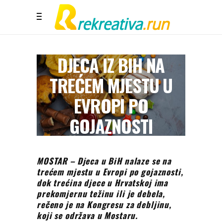
DJECA IZ BIH NA
TREĆEM MJESTU U
EVROPI PO
GOJAZNOSTI
MOSTAR – Djeca u BiH nalaze se na
trećem mjestu u Evropi po gojaznosti,
dok trećina djece u Hrvatskoj ima
prekomjernu težinu ili je debela,
rečeno je na Kongresu za debljinu,
koji se održava u Mostaru.