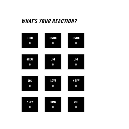
WHAT'S YOUR REACTION?
COOL
DISLIKE
DISLIKE
0
0
0
GEEKY
LIKE
LIKE
0
0
0
LOL
LOVE
NSFW
0
0
0
NSFW
OMG
WTF
0
0
0