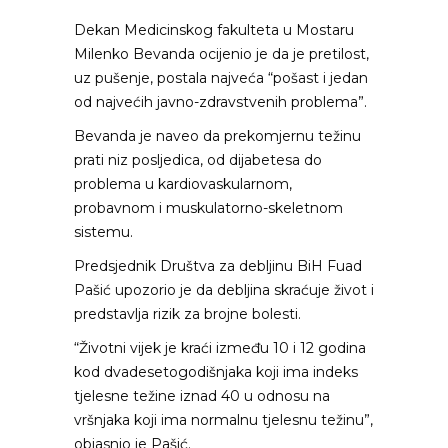
Dekan Medicinskog fakulteta u Mostaru
Milenko Bevanda ocijenio je da je pretilost,
uz pušenje, postala najveća “pošast i jedan
od najvećih javno-zdravstvenih problema”.
Bevanda je naveo da prekomjernu težinu
prati niz posljedica, od dijabetesa do
problema u kardiovaskularnom,
probavnom i muskulatorno-skeletnom
sistemu.
Predsjednik Društva za debljinu BiH Fuad
Pašić upozorio je da debljina skraćuje život i
predstavlja rizik za brojne bolesti.
“Životni vijek je kraći između 10 i 12 godina
kod dvadesetogodišnjaka koji ima indeks
tjelesne težine iznad 40 u odnosu na
vršnjaka koji ima normalnu tjelesnu težinu”,
objasnio je Pašić.