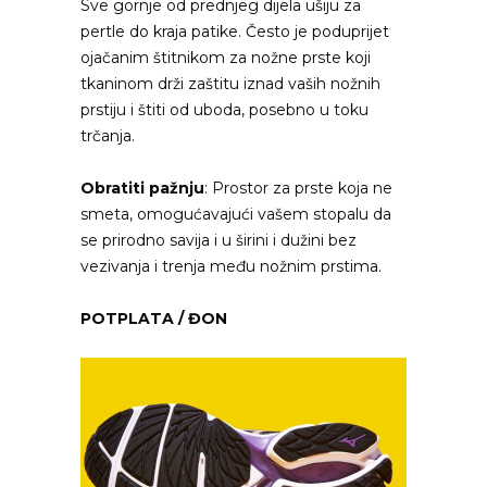
Sve gornje od prednjeg dijela ušiju za
pertle do kraja patike. Često je poduprijet
ojačanim štitnikom za nožne prste koji
tkaninom drži zaštitu iznad vaših nožnih
prstiju i štiti od uboda, posebno u toku
trčanja.
Obratiti pažnju
: Prostor za prste koja ne
smeta, omogućavajući vašem stopalu da
se prirodno savija i u širini i dužini bez
vezivanja i trenja među nožnim prstima.
POTPLATA / ĐON