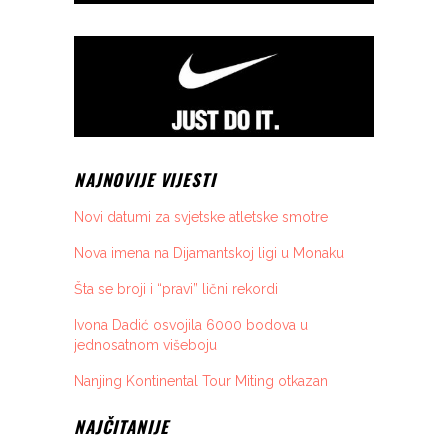
NAJNOVIJE VIJESTI
Novi datumi za svjetske atletske smotre
Nova imena na Dijamantskoj ligi u Monaku
Šta se broji i “pravi” lični rekordi
Ivona Dadić osvojila 6000 bodova u
jednosatnom višeboju
Nanjing Kontinental Tour Miting otkazan
NAJČITANIJE