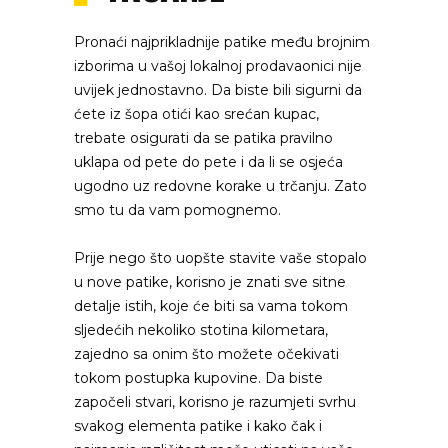
Pronaći najprikladnije patike među brojnim
izborima u vašoj lokalnoj prodavaonici nije
uvijek jednostavno. Da biste bili sigurni da
ćete iz šopa otići kao srećan kupac,
trebate osigurati da se patika pravilno
uklapa od pete do pete i da li se osjeća
ugodno uz redovne korake u trčanju. Zato
smo tu da vam pomognemo.
Prije nego što uopšte stavite vaše stopalo
u nove patike, korisno je znati sve sitne
detalje istih, koje će biti sa vama tokom
sljedećih nekoliko stotina kilometara,
zajedno sa onim što možete očekivati
tokom postupka kupovine. Da biste
započeli stvari, korisno je razumjeti svrhu
svakog elementa patike i kako čak i