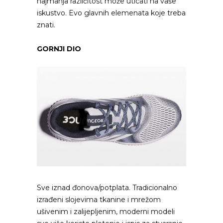
najmanja različitost može uticati na vaše
iskustvo. Evo glavnih elemenata koje treba
znati.
GORNJI DIO
Sve iznad đonova/potplata. Tradicionalno
izrađeni slojevima tkanine i mrežom
ušivenim i zalijepljenim, moderni modeli