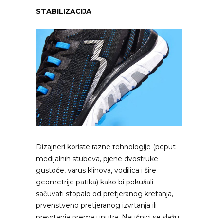
STABILIZACIJA
Dizajneri koriste razne tehnologije (poput
medijalnih stubova, pjene dvostruke
gustoće, varus klinova, vodilica i šire
geometrije patika) kako bi pokušali
sačuvati stopalo od pretjeranog kretanja,
prvenstveno pretjeranog izvrtanja ili
prevrtanja prema unutra. Naučnici se slažu