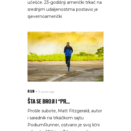
učešće. 23-godišnji američki trkač na
srednjim udaljenostima postavio je
sjevernoamerički
RUN
6 years ago
ŠTA SE BROJI I “PR...
Prošle subote, Matt Fitzgerald, autor
i saradnik na trkačkom sajtu
PodiumRunner, ostvario je svoj lični