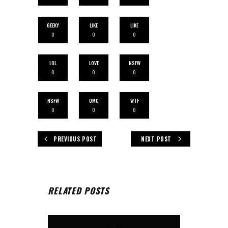
GEEKY
LIKE
LIKE
0
0
0
LOL
LOVE
NSFW
0
0
0
NSFW
OMG
WTF
0
0
0
PREVIOUS POST
NEXT POST
RELATED POSTS