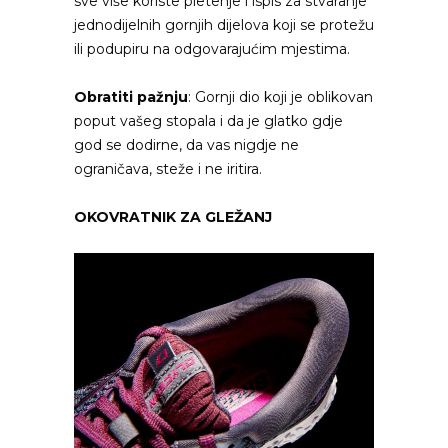
sve više koriste pletenje i ispis za stvaranje
jednodijelnih gornjih dijelova koji se protežu
ili podupiru na odgovarajućim mjestima.
Obratiti pažnju
: Gornji dio koji je oblikovan
poput vašeg stopala i da je glatko gdje
god se dodirne, da vas nigdje ne
ograničava, steže i ne iritira.
OKOVRATNIK ZA GLEŽANJ