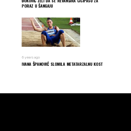
ĐOKOVIĆ ŽELI DA SE REVANŠIRA CICIPASU ZA
PORAZ U ŠANGAJU
6 years ago
IVANA ŠPANOVIĆ SLOMILA METATARZALNU KOST