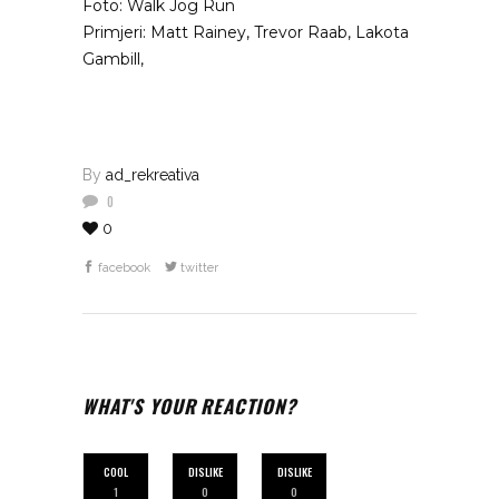
Foto: Walk Jog Run
Primjeri: Matt Rainey, Trevor Raab, Lakota
Gambill,
By
ad_rekreativa
0
0
facebook
twitter
WHAT'S YOUR REACTION?
COOL
DISLIKE
DISLIKE
1
0
0