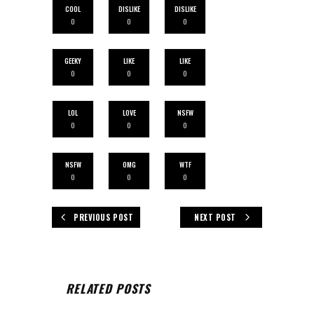
COOL
DISLIKE
DISLIKE
0
0
0
GEEKY
LIKE
LIKE
0
0
0
LOL
LOVE
NSFW
0
0
0
NSFW
OMG
WTF
0
0
0
PREVIOUS POST
NEXT POST
RELATED POSTS