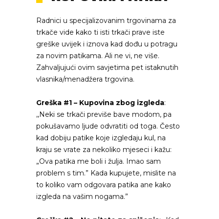
Radnici u specijalizovanim trgovinama za
trkače vide kako ti isti trkači prave iste
greške uvijek i iznova kad dođu u potragu
za novim patikama. Ali ne vi, ne više.
Zahvaljujući ovim savjetima pet istaknutih
vlasnika/menadžera trgovina.
Greška #1 – Kupovina zbog izgleda
:
,,Neki se trkači previše bave modom, pa
pokušavamo ljude odvratiti od toga. Često
kad dobiju patike koje izgledaju kul, na
kraju se vrate za nekoliko mjeseci i kažu:
„Ova patika me boli i žulja. Imao sam
problem s tim.” Kada kupujete, mislite na
to koliko vam odgovara patika ane kako
izgleda na vašim nogama.”