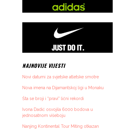
NAJNOVIJE VIJESTI
Novi datumi za svjetske atletske smotre
Nova imena na Dijamantskoj ligi u Monaku
Šta se broji i “pravi” lični rekordi
Ivona Dadić osvojila 6000 bodova u
jednosatnom višeboju
Nanjing Kontinental Tour Miting otkazan