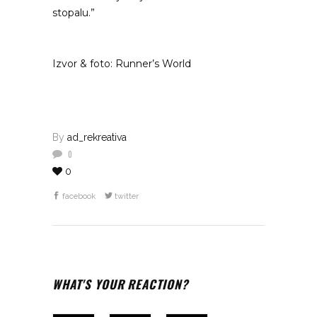
stopalu.”
Izvor & foto: Runner’s World
By
ad_rekreativa
0
0
facebook
twitter
WHAT'S YOUR REACTION?