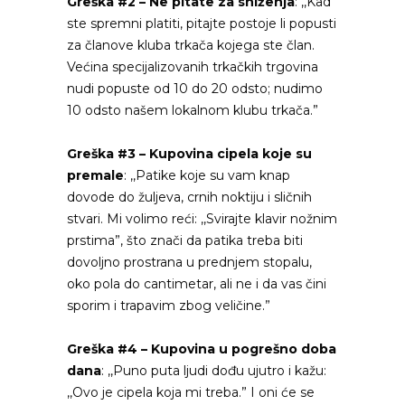
Greška #2 – Ne pitate za sniženja
: ,,Kad
ste spremni platiti, pitajte postoje li popusti
za članove kluba trkača kojega ste član.
Većina specijalizovanih trkačkih trgovina
nudi popuste od 10 do 20 odsto; nudimo
10 odsto našem lokalnom klubu trkača.”
Greška #3 – Kupovina cipela koje su
premale
: ,,Patike koje su vam knap
dovode do žuljeva, crnih noktiju i sličnih
stvari. Mi volimo reći: ,,Svirajte klavir nožnim
prstima”, što znači da patika treba biti
dovoljno prostrana u prednjem stopalu,
oko pola do cantimetar, ali ne i da vas čini
sporim i trapavim zbog veličine.”
Greška #4 – Kupovina u pogrešno doba
dana
: ,,Puno puta ljudi dođu ujutro i kažu:
,,Ovo je cipela koja mi treba.” I oni će se