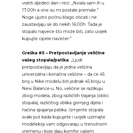
vratiti sljedeći dan i reći: ,,Nosila sam ih u
17:00h a one su mi postale premale.”
Noge ujutro počnu blago oticati i ne
zaustavljaju se do nekih 16:00h. Tada je
stopalo najveće što može biti, zato uvijek
kupujte cipele navečer.”
Greška #5 – Pretpostavljanje veličine
vašeg stopala/patika
: ,,Ljudi
pretpostavljaju da je jedna veličina
univerzalna i konačna veličine – da će 45
broj u Nike modelu biti jednak 45 broju u
New Balance-u. No, veličine se razlikuju
zbog modela, zbog različitih trajanja (oblici
stopala), različitog oblika gornjeg dijela i
načina spajanja patika. Izmjerite stopala
svaki put kada kupujete i uvijek uzimajte
modelekoji vam odgovaraju u trenutnom
vremenu i koje daju komfor vašem