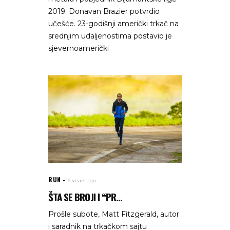
2019. Donavan Brazier potvrdio
učešće. 23-godišnji američki trkač na
srednjim udaljenostima postavio je
sjevernoamerički
RUN
6 years ago
ŠTA SE BROJI I “PR...
Prošle subote, Matt Fitzgerald, autor
i saradnik na trkačkom sajtu