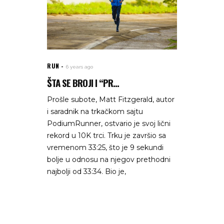
RUN
6 years ago
ŠTA SE BROJI I “PR...
Prošle subote, Matt Fitzgerald, autor
i saradnik na trkačkom sajtu
PodiumRunner, ostvario je svoj lični
rekord u 10K trci. Trku je završio sa
vremenom 33:25, što je 9 sekundi
bolje u odnosu na njegov prethodni
najbolji od 33:34. Bio je,