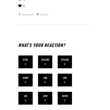
0
0
facebook
twitter
WHAT'S YOUR REACTION?
COOL
DISLIKE
DISLIKE
0
0
0
GEEKY
LIKE
LIKE
0
0
0
LOL
LOVE
NSFW
0
0
0