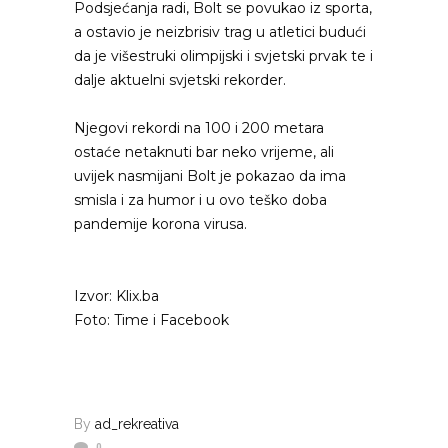
Podsjećanja radi, Bolt se povukao iz sporta,
a ostavio je neizbrisiv trag u atletici budući
da je višestruki olimpijski i svjetski prvak te i
dalje aktuelni svjetski rekorder.
Njegovi rekordi na 100 i 200 metara
ostaće netaknuti bar neko vrijeme, ali
uvijek nasmijani Bolt je pokazao da ima
smisla i za humor i u ovo teško doba
pandemije korona virusa.
Izvor: Klix.ba
Foto: Time i Facebook
By
ad_rekreativa