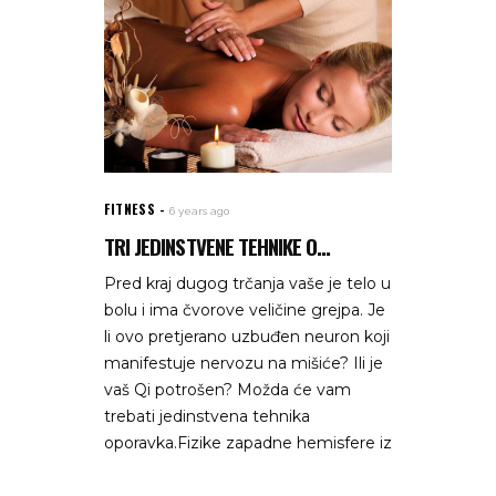
FITNESS
6 years ago
TRI JEDINSTVENE TEHNIKE O...
Pred kraj dugog trčanja vaše je telo u
bolu i ima čvorove veličine grejpa. Je
li ovo pretjerano uzbuđen neuron koji
manifestuje nervozu na mišiće? Ili je
vaš Qi potrošen? Možda će vam
trebati jedinstvena tehnika
oporavka.Fizike zapadne hemisfere iz