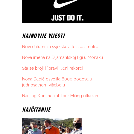
NAJNOVIJE VIJESTI
Novi datumi za svjetske atletske smotre
Nova imena na Dijamantskoj ligi u Monaku
Šta se broji i “pravi” lični rekordi
Ivona Dadić osvojila 6000 bodova u
jednosatnom višeboju
Nanjing Kontinental Tour Miting otkazan
NAJČITANIJE