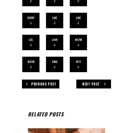
0
0
0
GEEKY
LIKE
LIKE
0
0
0
LOL
LOVE
NSFW
0
0
0
NSFW
OMG
WTF
0
0
0
PREVIOUS POST
NEXT POST
RELATED POSTS