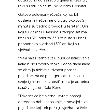
dugoročno održali svoju tjelesnu težinu”,
rekli su stručnjaci iz The Miriam Hospital.
Gotovo polovica vježbača koji su bili
dosljedni i vježbali rano ujutro oko 357,5
minuta su tjedno provodili u teretani. Oni
koji su vježbali u kasnim jutarnjim satima
imali su 319 minuta. 330 minuta su imali
popodnevni vježbači i 355 oni koji su
vježbali navečer.
“Naši nalazi zahtijevaju buduća istraživanja
kako bi se utvrdilo može li doba dana kada
se obavlja fizička aktivnost pomoći
pojedincima da postignu i održe razinu
svoje tjelesne aktivnosti”, rekla je autorica
istraživanja, dr. Dale Bond.
“Također će biti važno utvrditi postoji li
određeno doba dana koje je povoljnije za
pojedince koji tek počinju vježbati, a žele