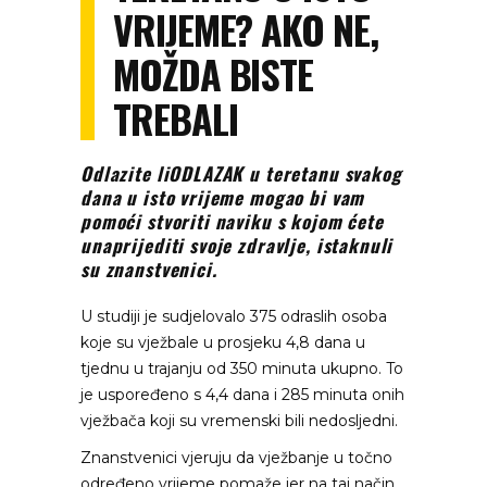
VRIJEME? AKO NE,
MOŽDA BISTE
TREBALI
Odlazite liODLAZAK u teretanu svakog
dana u isto vrijeme mogao bi vam
pomoći stvoriti naviku s kojom ćete
unaprijediti svoje zdravlje, istaknuli
su znanstvenici.
U studiji je sudjelovalo 375 odraslih osoba
koje su vježbale u prosjeku 4,8 dana u
tjednu u trajanju od 350 minuta ukupno. To
je uspoređeno s 4,4 dana i 285 minuta onih
vježbača koji su vremenski bili nedosljedni.
Znanstvenici vjeruju da vježbanje u točno
određeno vrijeme pomaže jer na taj način