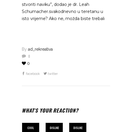
stvoriti naviku”, dodao je dr. Leah
Schumacher.svakodnevno u teretanu u
isto vrijeme? Ako ne, možda biste trebali
By
ad_rekreativa
0
0
facebook
twitter
WHAT'S YOUR REACTION?
COOL
DISLIKE
DISLIKE