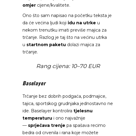
omjer
cijene/kvalitete.
Ono što sam napisao na početku teksta je
da će većina ljudi koji
idu na utrke
u
nekom trenutku imati previše majica za
trčanje. Razlog je taj što na većinu utrka
u
startnom paketu
dolazi majica za
trčanje.
Rang cijena: 10–70 EUR
Baselayer
Trčanje bez dobrih podgaća, podmajice,
tajica, sportskog grudnjaka jednostavno ne
ide. Baselayer kontrolira
tjelesnu
temperaturu
i ono najvažnije
—
sprječava trenje
pa spašava recimo
bedra od crvenila i rana koje možete