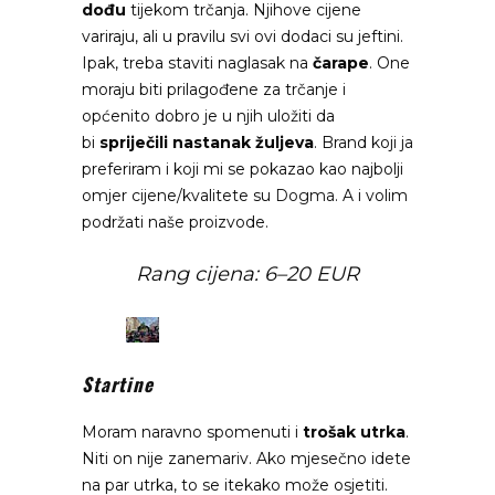
dođu
tijekom trčanja. Njihove cijene
variraju, ali u pravilu svi ovi dodaci su jeftini.
Ipak, treba staviti naglasak na
čarape
. One
moraju biti prilagođene za trčanje i
općenito dobro je u njih uložiti da
bi
spriječili
nastanak žuljeva
. Brand koji ja
preferiram i koji mi se pokazao kao najbolji
omjer cijene/kvalitete su
Dogma
. A i volim
podržati naše proizvode.
Rang cijena: 6–20 EUR
Startine
Moram naravno spomenuti i
trošak utrka
.
Niti on nije zanemariv. Ako mjesečno idete
na par utrka, to se itekako može osjetiti.