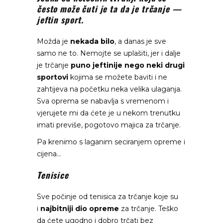
često može čuti je ta da je trčanje —
jeftin sport.
Možda je
nekada bilo
, a danas je sve
samo ne to. Nemojte se uplašiti, jer i dalje
je trčanje
puno jeftinije nego neki drugi
sportovi
kojima se možete baviti i ne
zahtijeva na početku neka velika ulaganja.
Sva oprema se nabavlja s vremenom i
vjerujete mi da ćete je u nekom trenutku
imati previše, pogotovo majica za trčanje.
Pa krenimo s laganim seciranjem opreme i
cijena…
Tenisice
Sve počinje od tenisica za trčanje koje su
i
najbitniji dio opreme
za trčanje. Teško
da ćete ugodno i dobro trčati bez