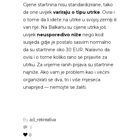
Cijene startnina nisu standardizirane, tako
da one uvijek
variraju o tipu utrke
. Ovisi i
o tome da li idete na utrke u svojoj zemlji ili
van nje. Na Balkanu su cijene utrka još
uvijek
neusporedivo niže
nego kod
susjeda gdje je postalo sasvim normalno
da su startnine oko 30 EUR. Naravno da
ovisi i o tome koliko rano se prijavite za
utrku. Za vrijeme ranih prijava su startnine
najniže. Ako vam je problem kao i većini
organizirati se dva, tri i više mjeseca
unaprijed — nemojte se žaliti.
By
ad_rekreativa
0
0