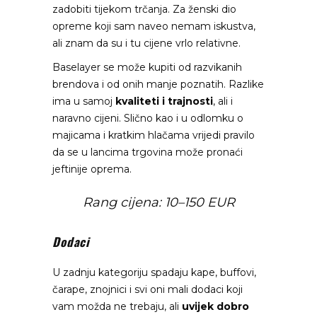
zadobiti tijekom trčanja. Za ženski dio
opreme koji sam naveo nemam iskustva,
ali znam da su i tu cijene vrlo relativne.
Baselayer se može kupiti od razvikanih
brendova i od onih manje poznatih. Razlike
ima u samoj
kvaliteti i trajnosti
, ali i
naravno cijeni. Slično kao i u odlomku o
majicama i kratkim hlačama vrijedi pravilo
da se u lancima trgovina može pronaći
jeftinije oprema.
Rang cijena: 10–150 EUR
Dodaci
U zadnju kategoriju spadaju kape, buffovi,
čarape, znojnici i svi oni mali dodaci koji
vam možda ne trebaju, ali
uvijek dobro