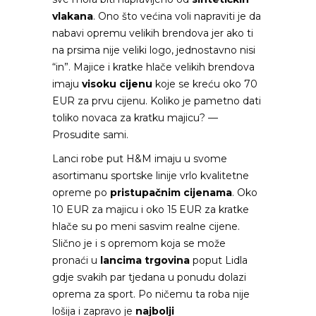
vlakana
. Ono što većina voli napraviti je da
nabavi opremu velikih brendova jer ako ti
na prsima nije veliki logo, jednostavno nisi
“in”. Majice i kratke hlače velikih brendova
imaju
visoku cijenu
koje se kreću oko 70
EUR za prvu cijenu. Koliko je pametno dati
toliko novaca za kratku majicu? —
Prosudite sami.
Lanci robe put H&M imaju u svome
asortimanu sportske linije vrlo kvalitetne
opreme po
pristupačnim cijenama
. Oko
10 EUR za majicu i oko 15 EUR za kratke
hlače su po meni sasvim realne cijene.
Slično je i s opremom koja se može
pronaći u
lancima trgovina
poput Lidla
gdje svakih par tjedana u ponudu dolazi
oprema za sport. Po ničemu ta roba nije
lošija i zapravo je
najbolji