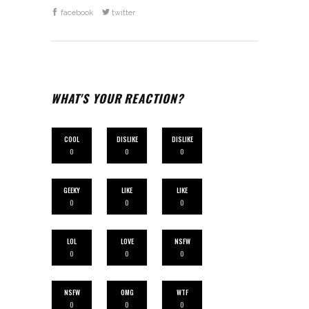
facebook
twitter
WHAT'S YOUR REACTION?
COOL
DISLIKE
DISLIKE
0
0
0
GEEKY
LIKE
LIKE
0
0
0
LOL
LOVE
NSFW
0
0
0
NSFW
OMG
WTF
0
0
0