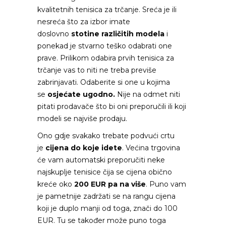
kvalitetnih tenisica za trčanje. Sreća je ili
nesreća što za izbor imate
doslovno
stotine različitih modela
i
ponekad je stvarno teško odabrati one
prave. Prilikom odabira prvih tenisica za
trčanje vas to niti ne treba previše
zabrinjavati. Odaberite si one u kojima
se
osjećate ugodno.
Nije na odmet niti
pitati prodavače što bi oni preporučili ili koji
modeli se najviše prodaju.
Ono gdje svakako trebate podvući crtu
je
cijena do koje idete
. Većina trgovina
će vam automatski preporučiti neke
najskuplje tenisice čija se cijena obično
kreće oko
200 EUR pa na više
. Puno vam
je pametnije zadržati se na rangu cijena
koji je duplo manji od toga, znači do 100
EUR. Tu se također može puno toga