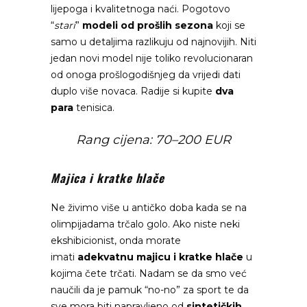
lijepoga i kvalitetnoga naći. Pogotovo
“
stari
”
modeli od prošlih sezona
koji se
samo u detaljima razlikuju od najnovijih. Niti
jedan novi model nije toliko revolucionaran
od onoga prošlogodišnjeg da vrijedi dati
duplo više novaca. Radije si kupite
dva
para
tenisica.
Rang cijena: 70–200 EUR
Majica i kratke hlače
Ne živimo više u antičko doba kada se na
olimpijadama trčalo golo. Ako niste neki
ekshibicionist, onda morate
imati
adekvatnu majicu i kratke hlače
u
kojima čete trčati. Nadam se da smo već
naučili da je pamuk “no-no” za sport te da
sve mora biti napravljeno od
sintetičkih