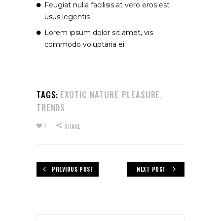
Feugiat nulla facilisis at vero eros est
usus legentis
Lorem ipsum dolor sit amet, vis
commodo voluptaria ei
TAGS:
EXOTIC
NATURE
PLEASURE
,
,
,
TRENDS
1
SHARE
PREVIOUS POST
NEXT POST