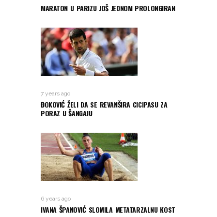
MARATON U PARIZU JOŠ JEDNOM PROLONGIRAN
7 years ago
ĐOKOVIĆ ŽELI DA SE REVANŠIRA CICIPASU ZA
PORAZ U ŠANGAJU
6 years ago
IVANA ŠPANOVIĆ SLOMILA METATARZALNU KOST