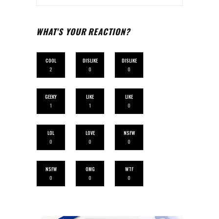
WHAT'S YOUR REACTION?
COOL
DISLIKE
DISLIKE
2
0
0
GEEKY
LIKE
LIKE
1
1
0
LOL
LOVE
NSFW
0
0
0
NSFW
OMG
WTF
0
0
0