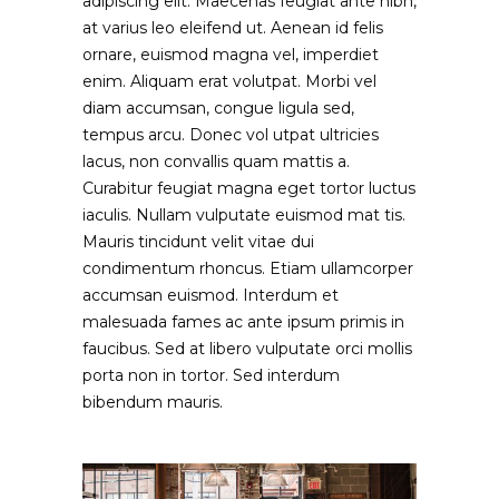
adipiscing elit. Maecenas feugiat ante nibh,
at varius leo eleifend ut. Aenean id felis
ornare, euismod magna vel, imperdiet
enim. Aliquam erat volutpat. Morbi vel
diam accumsan, congue ligula sed,
tempus arcu. Donec vol utpat ultricies
lacus, non convallis quam mattis a.
Curabitur feugiat magna eget tortor luctus
iaculis. Nullam vulputate euismod mat tis.
Mauris tincidunt velit vitae dui
condimentum rhoncus. Etiam ullamcorper
accumsan euismod. Interdum et
malesuada fames ac ante ipsum primis in
faucibus. Sed at libero vulputate orci mollis
porta non in tortor. Sed interdum
bibendum mauris.