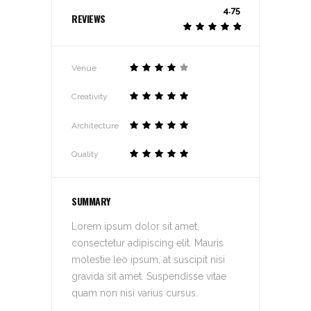
4.75
REVIEWS
Venue
Creativity
Architecture
Quality
SUMMARY
Lorem ipsum dolor sit amet,
consectetur adipiscing elit. Mauris
molestie leo ipsum, at suscipit nisi
gravida sit amet. Suspendisse vitae
quam non nisi varius cursus.