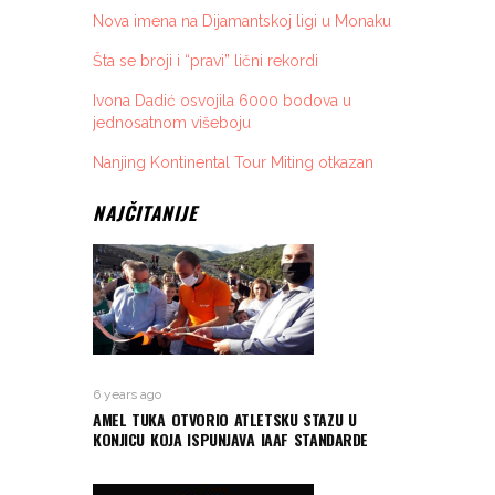
Nova imena na Dijamantskoj ligi u Monaku
Šta se broji i “pravi” lični rekordi
Ivona Dadić osvojila 6000 bodova u
jednosatnom višeboju
Nanjing Kontinental Tour Miting otkazan
NAJČITANIJE
6 years ago
AMEL TUKA OTVORIO ATLETSKU STAZU U
KONJICU KOJA ISPUNJAVA IAAF STANDARDE