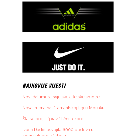
NAJNOVIJE VIJESTI
Novi datumi za svjetske atletske smotre
Nova imena na Dijamantskoj ligi u Monaku
Šta se broji i “pravi” lični rekordi
Ivona Dadić osvojila 6000 bodova u
jednosatnom višeboju