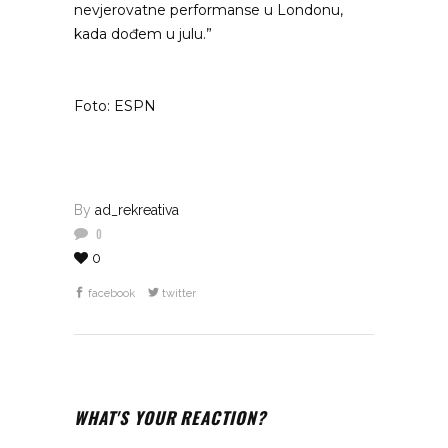
nevjerovatne performanse u Londonu,
kada dođem u julu.”
Foto: ESPN
By
ad_rekreativa
0
0
facebook
twitter
WHAT'S YOUR REACTION?