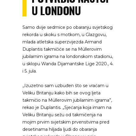
U LONDONU
Samo dvije sedmice po obaranju svjetskog
rekorda u skoku s motkom, u Glazgovu,
mlada atletska superzvijezda Armand
Duplantis takmičiće se na Müllerovim
jubilarnim igrama na londonskom stadionu,
u sklopu Wanda Dijamantske Lige 2020., 4.
i 5. jula.
,,Izuzetno sam uzbuđen što se vraćam u
Veliku Britaniju kako bih se ovog ljeta
takmičio na Müllerovim jubilarnim igrama”,
rekao je Duplantis. „Sjećanja koja imam na
Veliku Britaniju sežu od takmičenja na
mojim prvim svjetskim prvenstvima pred
desetinama hiljada ljudi do obaranja