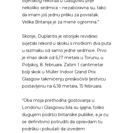
svjetskog rekorda u Glasgowu prije
nekoliko sedmica – nezaboravna su, tako
da imam još jednu priliku za povratak.
Velika Britanija je za mene ogromna.”
Skorije, Duplantis je istorijski revidirao
svjetski rekord u skoku s motkom dva puta
u razmaku od samo jedne sedmice. Prvo
je imao skok od 6,17 metara u Torunu, u
Poljskoj, 8. februara. Zatim 1 cantimetar
bolji skok u Müller Indoor Grand Prix
Glasgow takmičenju preskočivši ljestvicu
postavljenu na 6,18 metara, 15 februara.
“Oba moja prethodna gostovanja u
Londonu i Glasgowu bila su sjajna, toliko
dugujem podršci britanske publike, a ja ću
se definitivno potruditi da opravdam tu
podršku i pokušati da izvedem