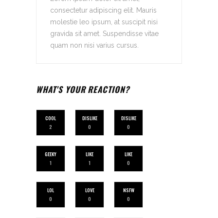
consectetur adipiscing elit. Mauris
molestie leo ipsum, at suscipit nisi
gravida sit amet. Suspendisse vitae
quam non nisi varius cursus.
WHAT'S YOUR REACTION?
COOL
DISLIKE
DISLIKE
2
0
0
GEEKY
LIKE
LIKE
1
1
0
LOL
LOVE
NSFW
0
0
0