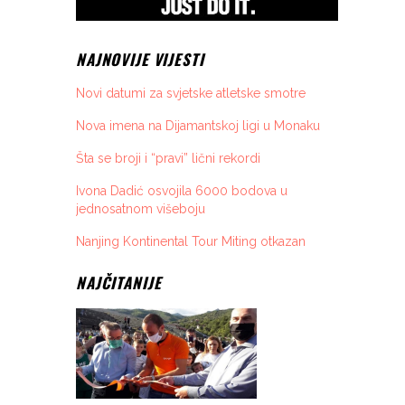
NAJNOVIJE VIJESTI
Novi datumi za svjetske atletske smotre
Nova imena na Dijamantskoj ligi u Monaku
Šta se broji i “pravi” lični rekordi
Ivona Dadić osvojila 6000 bodova u
jednosatnom višeboju
Nanjing Kontinental Tour Miting otkazan
NAJČITANIJE