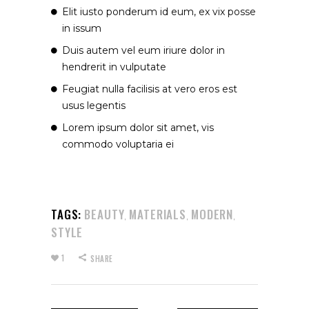
Elit iusto ponderum id eum, ex vix posse
in issum
Duis autem vel eum iriure dolor in
hendrerit in vulputate
Feugiat nulla facilisis at vero eros est
usus legentis
Lorem ipsum dolor sit amet, vis
commodo voluptaria ei
TAGS:
BEAUTY
MATERIALS
MODERN
,
,
,
STYLE
1
SHARE