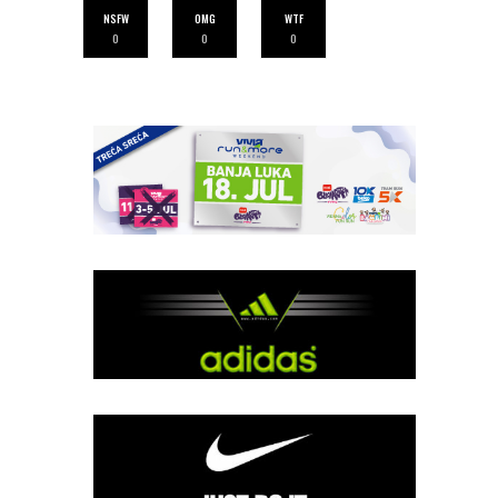
NSFW
OMG
WTF
0
0
0