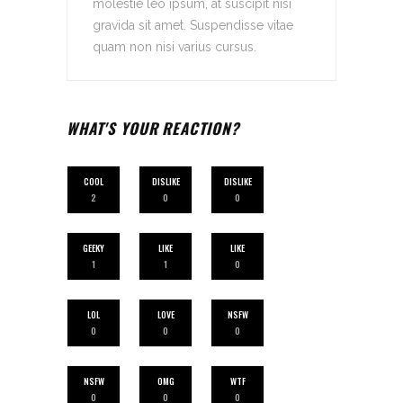
molestie leo ipsum, at suscipit nisi
gravida sit amet. Suspendisse vitae
quam non nisi varius cursus.
WHAT'S YOUR REACTION?
COOL
DISLIKE
DISLIKE
2
0
0
GEEKY
LIKE
LIKE
1
1
0
LOL
LOVE
NSFW
0
0
0
NSFW
OMG
WTF
0
0
0