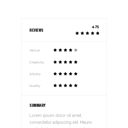
4.75
REVIEWS
Venue
Creativity
Artistry
Quality
SUMMARY
Lorem ipsum dolor sit amet,
consectetur adipiscing elit. Mauris