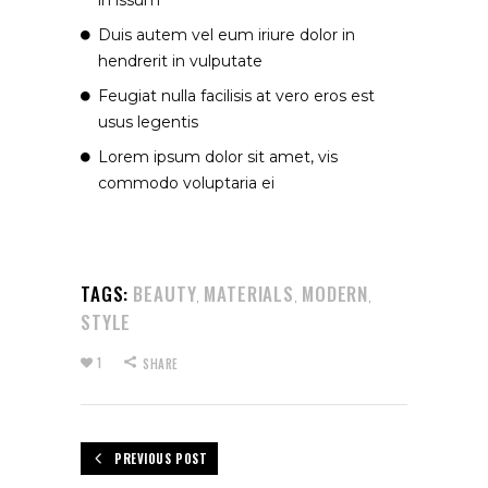
Duis autem vel eum iriure dolor in
hendrerit in vulputate
Feugiat nulla facilisis at vero eros est
usus legentis
Lorem ipsum dolor sit amet, vis
commodo voluptaria ei
TAGS:
BEAUTY
MATERIALS
MODERN
,
,
,
STYLE
1
SHARE
PREVIOUS POST