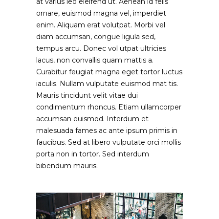
at varius leo eleifend ut. Aenean id felis
ornare, euismod magna vel, imperdiet
enim. Aliquam erat volutpat. Morbi vel
diam accumsan, congue ligula sed,
tempus arcu. Donec vol utpat ultricies
lacus, non convallis quam mattis a.
Curabitur feugiat magna eget tortor luctus
iaculis. Nullam vulputate euismod mat tis.
Mauris tincidunt velit vitae dui
condimentum rhoncus. Etiam ullamcorper
accumsan euismod. Interdum et
malesuada fames ac ante ipsum primis in
faucibus. Sed at libero vulputate orci mollis
porta non in tortor. Sed interdum
bibendum mauris.