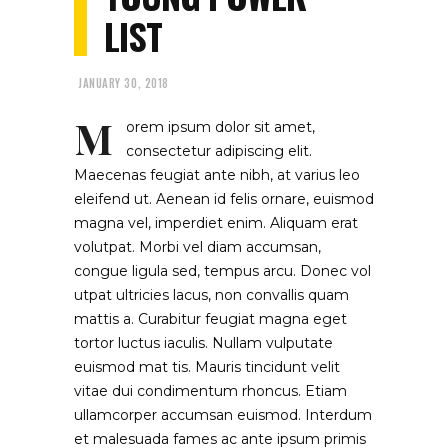
LIST
JANUARY 30, 2018
M
orem ipsum dolor sit amet,
consectetur adipiscing elit.
Maecenas feugiat ante nibh, at varius leo
eleifend ut. Aenean id felis ornare, euismod
magna vel, imperdiet enim. Aliquam erat
volutpat. Morbi vel diam accumsan,
congue ligula sed, tempus arcu. Donec vol
utpat ultricies lacus, non convallis quam
mattis a. Curabitur feugiat magna eget
tortor luctus iaculis. Nullam vulputate
euismod mat tis. Mauris tincidunt velit
vitae dui condimentum rhoncus. Etiam
ullamcorper accumsan euismod. Interdum
et malesuada fames ac ante ipsum primis