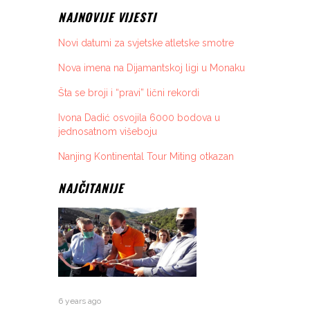
NAJNOVIJE VIJESTI
Novi datumi za svjetske atletske smotre
Nova imena na Dijamantskoj ligi u Monaku
Šta se broji i “pravi” lični rekordi
Ivona Dadić osvojila 6000 bodova u
jednosatnom višeboju
Nanjing Kontinental Tour Miting otkazan
NAJČITANIJE
6 years ago