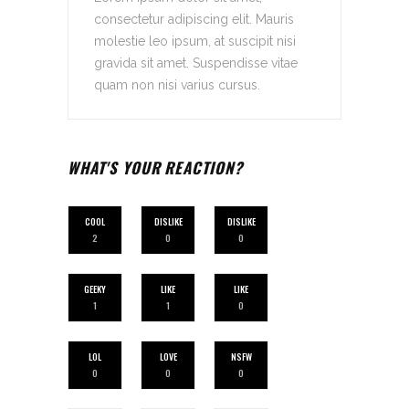
consectetur adipiscing elit. Mauris
molestie leo ipsum, at suscipit nisi
gravida sit amet. Suspendisse vitae
quam non nisi varius cursus.
WHAT'S YOUR REACTION?
COOL
DISLIKE
DISLIKE
2
0
0
GEEKY
LIKE
LIKE
1
1
0
LOL
LOVE
NSFW
0
0
0