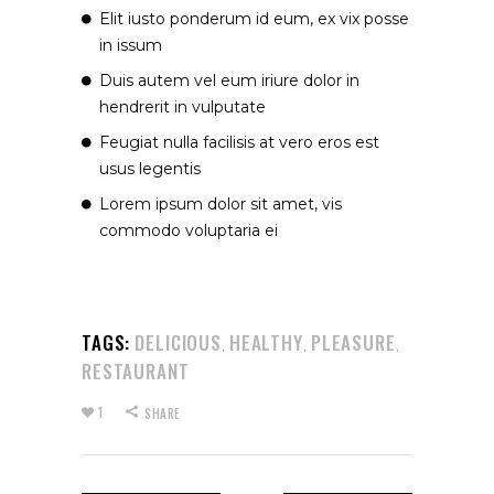
Elit iusto ponderum id eum, ex vix posse
in issum
Duis autem vel eum iriure dolor in
hendrerit in vulputate
Feugiat nulla facilisis at vero eros est
usus legentis
Lorem ipsum dolor sit amet, vis
commodo voluptaria ei
TAGS:
DELICIOUS
HEALTHY
PLEASURE
,
,
,
RESTAURANT
1
SHARE