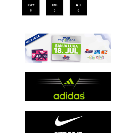
NSFW
OMG
WTF
0
0
0