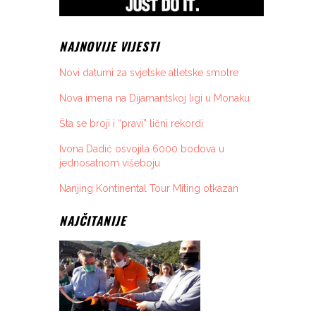
NAJNOVIJE VIJESTI
Novi datumi za svjetske atletske smotre
Nova imena na Dijamantskoj ligi u Monaku
Šta se broji i “pravi” lični rekordi
Ivona Dadić osvojila 6000 bodova u
jednosatnom višeboju
Nanjing Kontinental Tour Miting otkazan
NAJČITANIJE