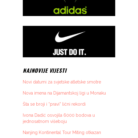
NAJNOVIJE VIJESTI
Novi datumi za svjetske atletske smotre
Nova imena na Dijamantskoj ligi u Monaku
Šta se broji i “pravi” lični rekordi
Ivona Dadić osvojila 6000 bodova u
jednosatnom višeboju
Nanjing Kontinental Tour Miting otkazan