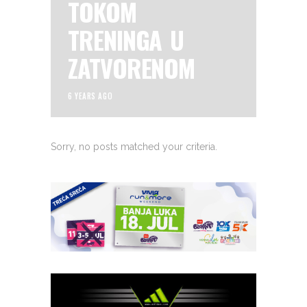
TOKOM
TRENINGA U
ZATVORENOM
6 YEARS AGO
Sorry, no posts matched your criteria.