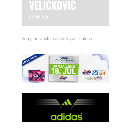
VELIČKOVIĆ
6 YEARS AGO
Sorry, no posts matched your criteria.