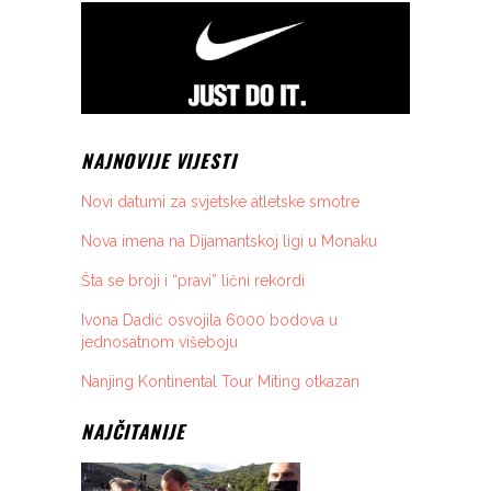
NAJNOVIJE VIJESTI
Novi datumi za svjetske atletske smotre
Nova imena na Dijamantskoj ligi u Monaku
Šta se broji i “pravi” lični rekordi
Ivona Dadić osvojila 6000 bodova u
jednosatnom višeboju
Nanjing Kontinental Tour Miting otkazan
NAJČITANIJE