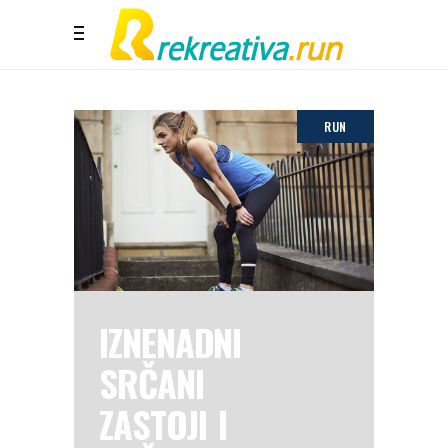
RUN
IZNENADNI
SRČANI
ZASTOJI I