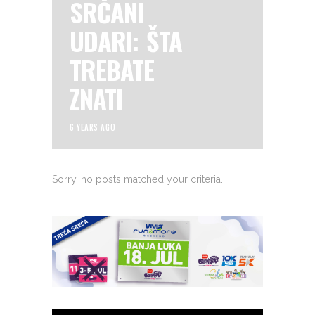
SRČANI
UDARI: ŠTA
TREBATE
ZNATI
6 YEARS AGO
Sorry, no posts matched your criteria.