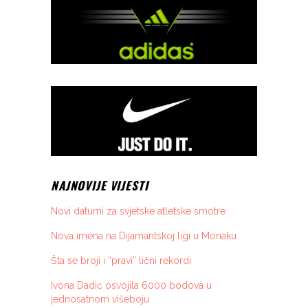
NAJNOVIJE VIJESTI
Novi datumi za svjetske atletske smotre
Nova imena na Dijamantskoj ligi u Monaku
Šta se broji i “pravi” lični rekordi
Ivona Dadić osvojila 6000 bodova u
jednosatnom višeboju