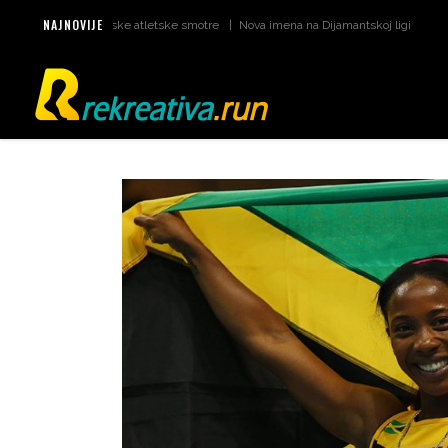
NAJNOVIJE
atumi za svjetske atletske smotre
Nova imena na Dijamantskoj ligi u Monaku