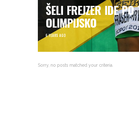
ŠELI FREJZER IDE PO
OLIMPIJSKO
6 YEARS AGO
Sorry, no posts matched your criteria.