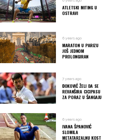
6 years ago
ATLETSKI MITING U
OSTRAVI
6 years ago
MARATON U PARIZU
JOŠ JEDNOM
PROLONGIRAN
7 years ago
ĐOKOVIĆ ŽELI DA SE
REVANŠIRA CICIPASU
ZA PORAZ U ŠANGAJU
6 years ago
IVANA ŠPANOVIĆ
SLOMILA
METATARZALNU KOST