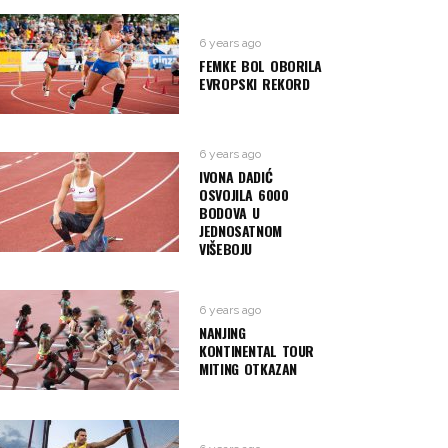
6 years ago
FEMKE BOL OBORILA
EVROPSKI REKORD
6 years ago
IVONA DADIĆ
OSVOJILA 6000
BODOVA U
JEDNOSATNOM
VIŠEBOJU
6 years ago
NANJING
KONTINENTAL TOUR
MITING OTKAZAN