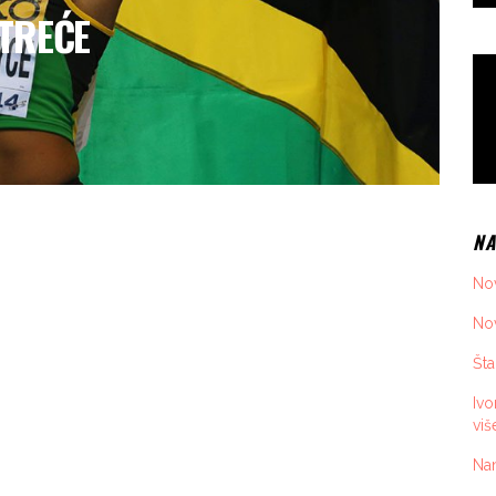
 TREĆE
NA
Nov
Nov
Šta
Iv
viš
Nan