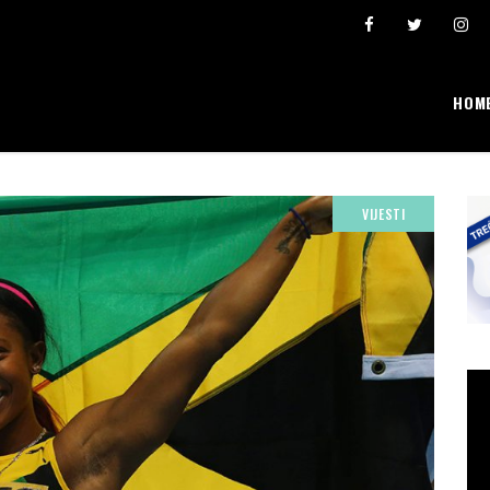
Šta se broji i “pravi” lični rekordi
Ivona Dadić osvojila 6000 bodova u jednosatn
HOM
VIJESTI