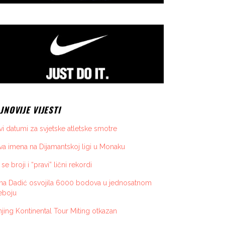
JNOVIJE VIJESTI
i datumi za svjetske atletske smotre
a imena na Dijamantskoj ligi u Monaku
 se broji i “pravi” lični rekordi
ona Dadić osvojila 6000 bodova u jednosatnom
eboju
jing Kontinental Tour Miting otkazan