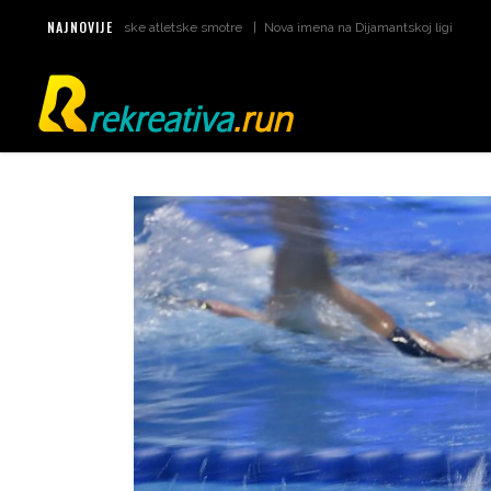
NAJNOVIJE
atumi za svjetske atletske smotre
Nova imena na Dijamantskoj ligi u Monaku