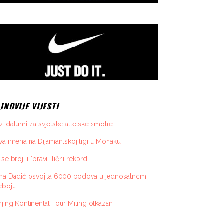
JNOVIJE VIJESTI
i datumi za svjetske atletske smotre
a imena na Dijamantskoj ligi u Monaku
 se broji i “pravi” lični rekordi
ona Dadić osvojila 6000 bodova u jednosatnom
eboju
jing Kontinental Tour Miting otkazan