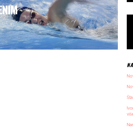
ENIM
NA
Nov
Nov
Šta
Iv
viš
Nan