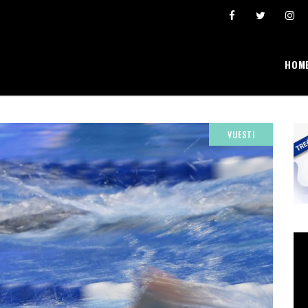
Šta se broji i “pravi” lični rekordi
Ivona Dadić osvojila 6000 bodova u jednosatn
HOM
VIJESTI