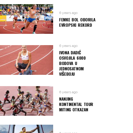
6 years ago
FEMKE BOL OBORILA
EVROPSKI REKORD
6 years ago
IVONA DADIĆ
OSVOJILA 6000
BODOVA U
JEDNOSATNOM
VIŠEBOJU
6 years ago
NANJING
KONTINENTAL TOUR
MITING OTKAZAN