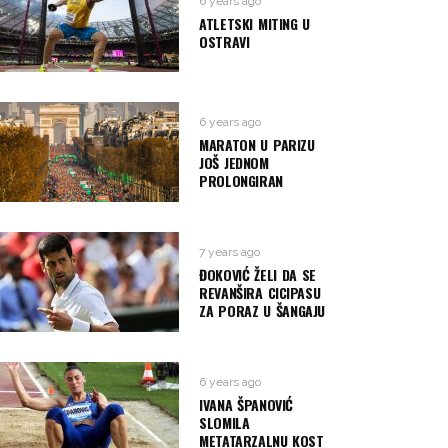
6 years ago
ATLETSKI MITING U
OSTRAVI
6 years ago
MARATON U PARIZU
JOŠ JEDNOM
PROLONGIRAN
7 years ago
ĐOKOVIĆ ŽELI DA SE
REVANŠIRA CICIPASU
ZA PORAZ U ŠANGAJU
6 years ago
IVANA ŠPANOVIĆ
SLOMILA
METATARZALNU KOST