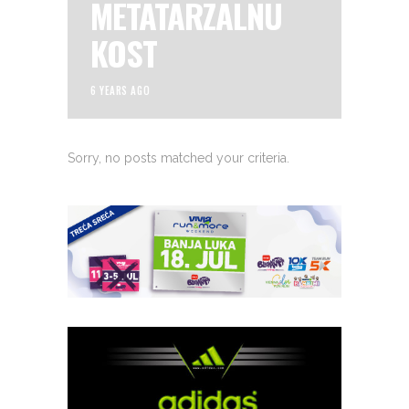
METATARZALNU
KOST
6 YEARS AGO
Sorry, no posts matched your criteria.