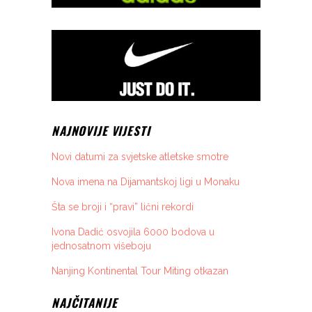
NAJNOVIJE VIJESTI
Novi datumi za svjetske atletske smotre
Nova imena na Dijamantskoj ligi u Monaku
Šta se broji i “pravi” lični rekordi
Ivona Dadić osvojila 6000 bodova u
jednosatnom višeboju
Nanjing Kontinental Tour Miting otkazan
NAJČITANIJE