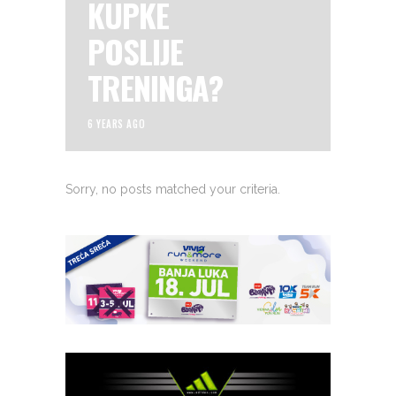
KUPKE
POSLIJE
TRENINGA?
6 YEARS AGO
Sorry, no posts matched your criteria.