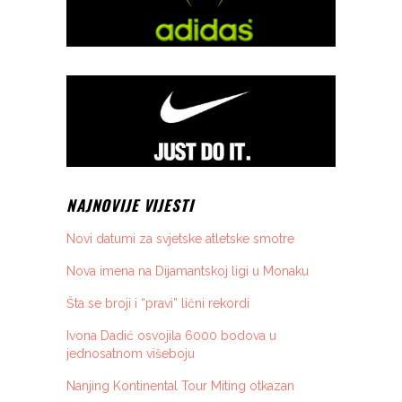
NAJNOVIJE VIJESTI
Novi datumi za svjetske atletske smotre
Nova imena na Dijamantskoj ligi u Monaku
Šta se broji i “pravi” lični rekordi
Ivona Dadić osvojila 6000 bodova u
jednosatnom višeboju
Nanjing Kontinental Tour Miting otkazan