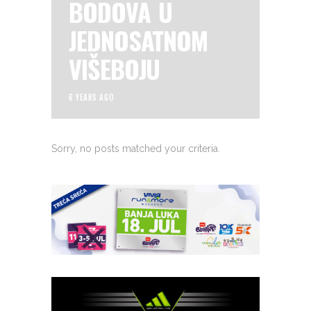
BODOVA U
JEDNOSATNOM
VIŠEBOJU
6 YEARS AGO
Sorry, no posts matched your criteria.