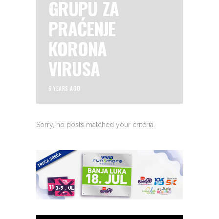
GRUPU ZA
PRAĆENJE
KORONA
VIRUSA
6 YEARS AGO
Sorry, no posts matched your criteria.