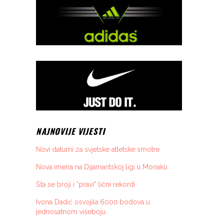
NAJNOVIJE VIJESTI
Novi datumi za svjetske atletske smotre
Nova imena na Dijamantskoj ligi u Monaku
Šta se broji i “pravi” lični rekordi
Ivona Dadić osvojila 6000 bodova u
jednosatnom višeboju