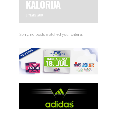
KALORIJA
6 YEARS AGO
Sorry, no posts matched your criteria.