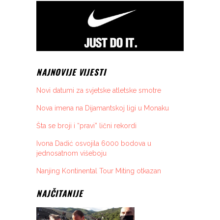
NAJNOVIJE VIJESTI
Novi datumi za svjetske atletske smotre
Nova imena na Dijamantskoj ligi u Monaku
Šta se broji i “pravi” lični rekordi
Ivona Dadić osvojila 6000 bodova u
jednosatnom višeboju
Nanjing Kontinental Tour Miting otkazan
NAJČITANIJE