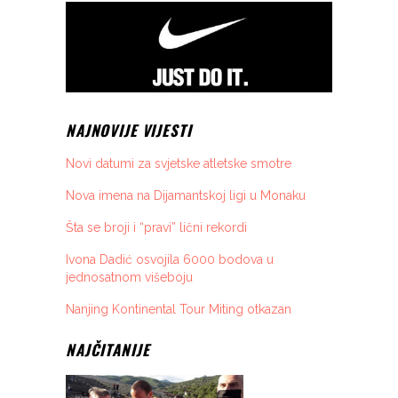
NAJNOVIJE VIJESTI
Novi datumi za svjetske atletske smotre
Nova imena na Dijamantskoj ligi u Monaku
Šta se broji i “pravi” lični rekordi
Ivona Dadić osvojila 6000 bodova u
jednosatnom višeboju
Nanjing Kontinental Tour Miting otkazan
NAJČITANIJE