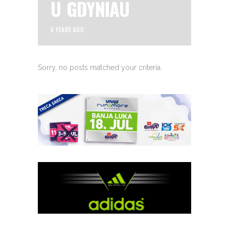
U GDYNIAU
6 YEARS AGO
Sorry, no posts matched your criteria.