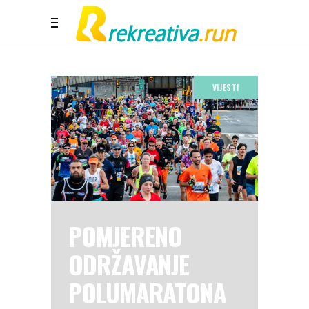
VIJESTI
POMJERENO
ODRŽAVANJE
POLUMARATONA