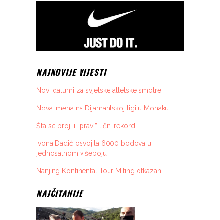
NAJNOVIJE VIJESTI
Novi datumi za svjetske atletske smotre
Nova imena na Dijamantskoj ligi u Monaku
Šta se broji i “pravi” lični rekordi
Ivona Dadić osvojila 6000 bodova u
jednosatnom višeboju
Nanjing Kontinental Tour Miting otkazan
NAJČITANIJE