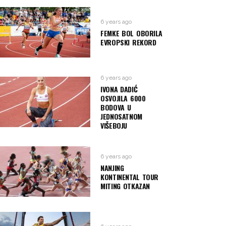
6 years ago
FEMKE BOL OBORILA
EVROPSKI REKORD
6 years ago
IVONA DADIĆ
OSVOJILA 6000
BODOVA U
JEDNOSATNOM
VIŠEBOJU
6 years ago
NANJING
KONTINENTAL TOUR
MITING OTKAZAN