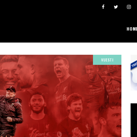
Šta se broji i “pravi” lični rekordi
Ivona Dadić osvojila 6000 bodova u jednosatn
HOM
VIJESTI