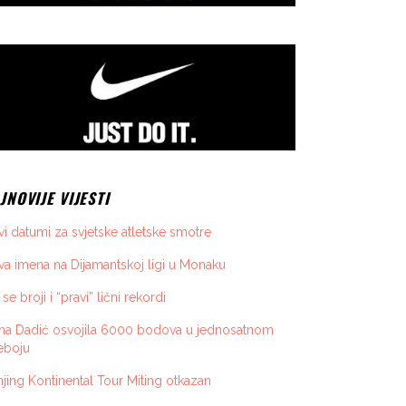
JNOVIJE VIJESTI
i datumi za svjetske atletske smotre
a imena na Dijamantskoj ligi u Monaku
 se broji i “pravi” lični rekordi
ona Dadić osvojila 6000 bodova u jednosatnom
eboju
jing Kontinental Tour Miting otkazan