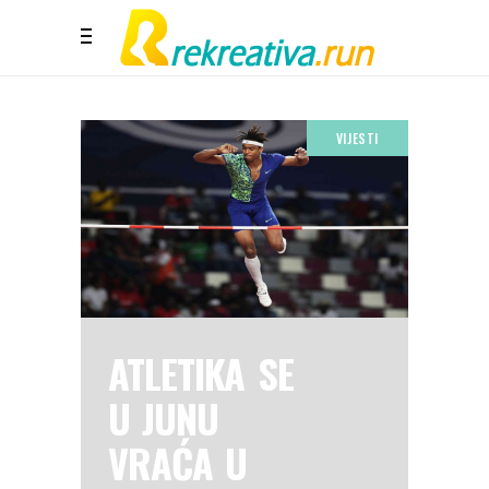
VIJESTI
ATLETIKA SE
U JUNU
VRAĆA U