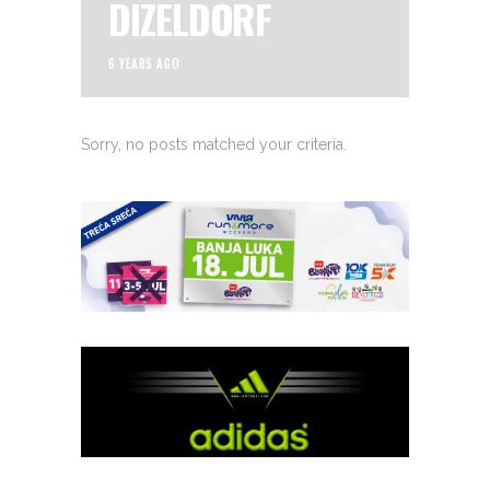
DIZELDORF
6 YEARS AGO
Sorry, no posts matched your criteria.