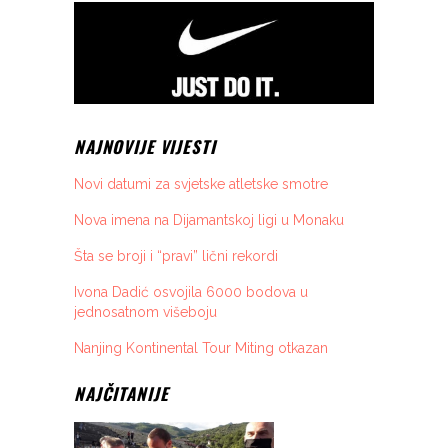
NAJNOVIJE VIJESTI
Novi datumi za svjetske atletske smotre
Nova imena na Dijamantskoj ligi u Monaku
Šta se broji i “pravi” lični rekordi
Ivona Dadić osvojila 6000 bodova u
jednosatnom višeboju
Nanjing Kontinental Tour Miting otkazan
NAJČITANIJE