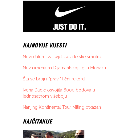
NAJNOVIJE VIJESTI
Novi datumi za svjetske atletske smotre
Nova imena na Dijamantskoj ligi u Monaku
Šta se broji i “pravi” lični rekordi
Ivona Dadić osvojila 6000 bodova u
jednosatnom višeboju
Nanjing Kontinental Tour Miting otkazan
NAJČITANIJE