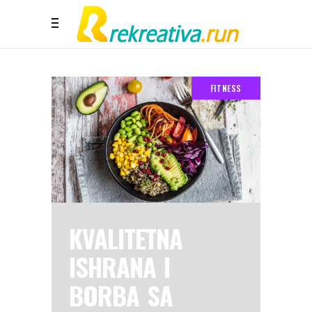
FITNESS
KVALITETNA
ISHRANA I
BORBA SA