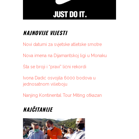
NAJNOVIJE VIJESTI
Novi datumi za svjetske atletske smotre
Nova imena na Dijamantskoj ligi u Monaku
Šta se broji i “pravi” lični rekordi
Ivona Dadić osvojila 6000 bodova u
jednosatnom višeboju
Nanjing Kontinental Tour Miting otkazan
NAJČITANIJE