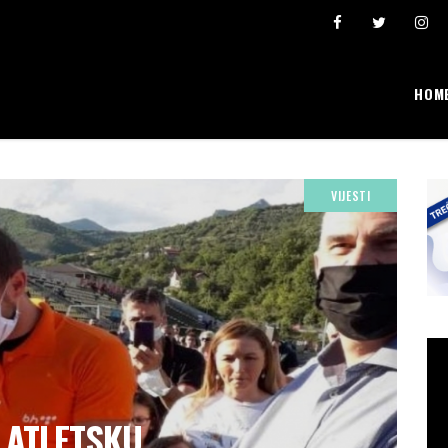
ta se broji i “pravi” lični rekordi
Ivona Dadić osvojila 6000 bodova u jednosatnom
HOM
VIJESTI
 ATLETSKU