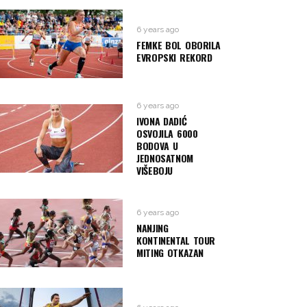
6 years ago
FEMKE BOL OBORILA
EVROPSKI REKORD
6 years ago
IVONA DADIĆ
OSVOJILA 6000
BODOVA U
JEDNOSATNOM
VIŠEBOJU
6 years ago
NANJING
KONTINENTAL TOUR
MITING OTKAZAN