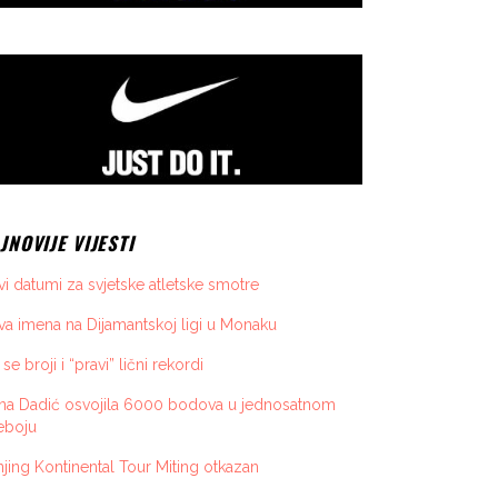
JNOVIJE VIJESTI
i datumi za svjetske atletske smotre
a imena na Dijamantskoj ligi u Monaku
 se broji i “pravi” lični rekordi
ona Dadić osvojila 6000 bodova u jednosatnom
eboju
jing Kontinental Tour Miting otkazan