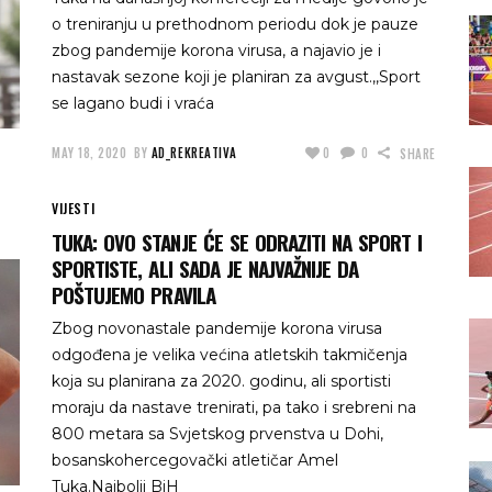
o treniranju u prethodnom periodu dok je pauze
zbog pandemije korona virusa, a najavio je i
nastavak sezone koji je planiran za avgust.,,Sport
se lagano budi i vraća
MAY 18, 2020
BY
AD_REKREATIVA
0
0
SHARE
VIJESTI
TUKA: OVO STANJE ĆE SE ODRAZITI NA SPORT I
SPORTISTE, ALI SADA JE NAJVAŽNIJE DA
POŠTUJEMO PRAVILA
Zbog novonastale pandemije korona virusa
odgođena je velika većina atletskih takmičenja
koja su planirana za 2020. godinu, ali sportisti
moraju da nastave trenirati, pa tako i srebreni na
800 metara sa Svjetskog prvenstva u Dohi,
bosanskohercegovački atletičar Amel
Tuka.Najbolji BiH