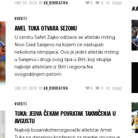
JUNE 29, 2020
BY
AD_REKREATIVA
0
0
SHARE
NA
VIJESTI
AMEL TUKA OTVARA SEZONU
U centru Safet Zajko održaće se atletski miting
Novi Grad Sarajevo na kojem će nastupati
nekolicina olimpijaca. Ovo je jedini atletski miting
u Sarajevu i drugi ovog tipa u BiH, koji okuplja
najbolje atletičare iz BiH i regiona.Na
ovogodišnjem petom
JUNE 23, 2020
BY
AD_REKREATIVA
0
0
SHARE
VIJESTI
TUKA: JEDVA ČEKAM POVRATAK TAKMIČENJA U
AVGUSTU
Najbolji bosanskohercegovački atletičar Amel
Tuka na današnjoj konfereciji za medije govorio je