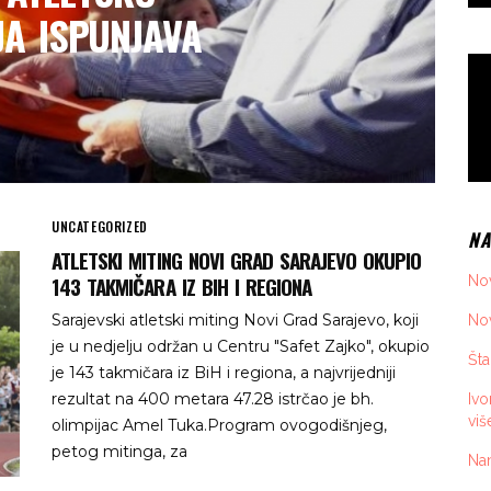
JA ISPUNJAVA
UNCATEGORIZED
NA
ATLETSKI MITING NOVI GRAD SARAJEVO OKUPIO
143 TAKMIČARA IZ BIH I REGIONA
Nov
Sarajevski atletski miting Novi Grad Sarajevo, koji
Nov
je u nedjelju održan u Centru "Safet Zajko", okupio
Šta
je 143 takmičara iz BiH i regiona, a najvrijedniji
rezultat na 400 metara 47.28 istrčao je bh.
Iv
viš
olimpijac Amel Tuka.Program ovogodišnjeg,
petog mitinga, za
Nan