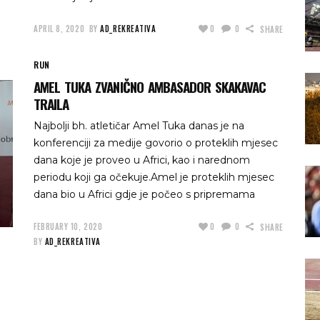
APRIL 8, 2020
BY
AD_REKREATIVA
0
0
SHARE
RUN
AMEL TUKA ZVANIČNO AMBASADOR SKAKAVAC
TRAILA
Najbolji bh. atletičar Amel Tuka danas je na
konferenciji za medije govorio o proteklih mjesec
dana koje je proveo u Africi, kao i narednom
periodu koji ga očekuje.Amel je proteklih mjesec
dana bio u Africi gdje je počeo s pripremama
FEBRUARY 10, 2020
0
0
SHARE
BY
AD_REKREATIVA