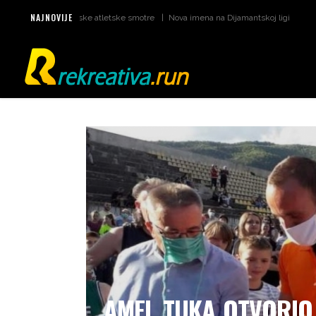
NAJNOVIJE
umi za svjetske atletske smotre
Nova imena na Dijamantskoj ligi u Monaku
Š
AMEL TUKA OTVORIO