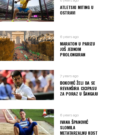
6 years ago
ATLETSKI MITING U
OSTRAVI
6 years ago
MARATON U PARIZU
JOŠ JEDNOM
PROLONGIRAN
7 years ago
ĐOKOVIĆ ŽELI DA SE
REVANŠIRA CICIPASU
ZA PORAZ U ŠANGAJU
6 years ago
IVANA ŠPANOVIĆ
SLOMILA
METATARZALNU KOST