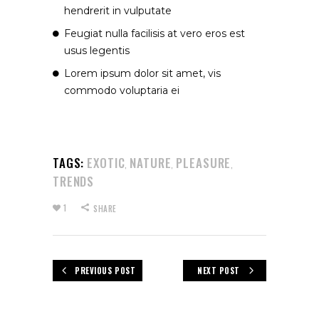
hendrerit in vulputate
Feugiat nulla facilisis at vero eros est
usus legentis
Lorem ipsum dolor sit amet, vis
commodo voluptaria ei
TAGS:
EXOTIC
NATURE
PLEASURE
,
,
,
TRENDS
1
SHARE
PREVIOUS POST
NEXT POST