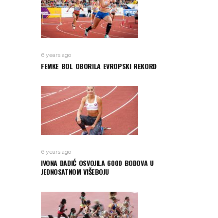
6 years ago
FEMKE BOL OBORILA EVROPSKI REKORD
6 years ago
IVONA DADIĆ OSVOJILA 6000 BODOVA U
JEDNOSATNOM VIŠEBOJU