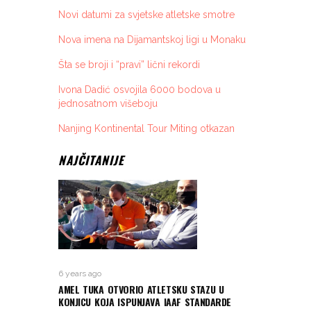
Novi datumi za svjetske atletske smotre
Nova imena na Dijamantskoj ligi u Monaku
Šta se broji i “pravi” lični rekordi
Ivona Dadić osvojila 6000 bodova u
jednosatnom višeboju
Nanjing Kontinental Tour Miting otkazan
NAJČITANIJE
6 years ago
AMEL TUKA OTVORIO ATLETSKU STAZU U
KONJICU KOJA ISPUNJAVA IAAF STANDARDE