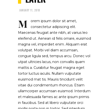
JANUARY 11, 2018
M
orem ipsum dolor sit amet,
consectetur adipiscing elit.
Maecenas feugiat ante nibh, at varius leo
eleifend ut. Aenean id felis ornare, euismod
magna vel, imperdiet enim. Aliquam erat
volutpat. Morbi vel diam accumsan,
congue ligula sed, tempus arcu. Donec vol
utpat ultricies lacus, non convallis quam
mattis a. Curabitur feugiat magna eget
tortor luctus iaculis. Nullam vulputate
euismod mat tis. Mauris tincidunt velit
vitae dui condimentum rhoncus. Etiam
ullamcorper accumsan euismod. Interdum
et malesuada fames ac ante ipsum primis
in faucibus. Sed at libero vulputate orci
mollis porta non in tortor. Sed interdum