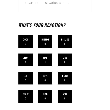
quam non nisi varius cursus.
WHAT'S YOUR REACTION?
COOL
DISLIKE
DISLIKE
2
0
0
GEEKY
LIKE
LIKE
1
1
0
LOL
LOVE
NSFW
0
0
0
NSFW
OMG
WTF
0
0
0