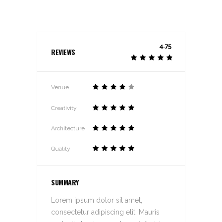
4.75
REVIEWS
Venue
Creativity
Architecture
Quality
SUMMARY
Lorem ipsum dolor sit amet,
consectetur adipiscing elit. Mauris