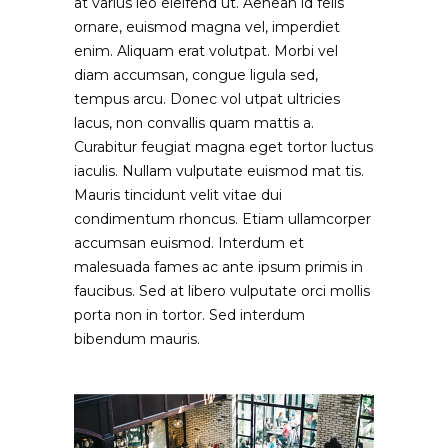
at varius leo eleifend ut. Aenean id felis
ornare, euismod magna vel, imperdiet
enim. Aliquam erat volutpat. Morbi vel
diam accumsan, congue ligula sed,
tempus arcu. Donec vol utpat ultricies
lacus, non convallis quam mattis a.
Curabitur feugiat magna eget tortor luctus
iaculis. Nullam vulputate euismod mat tis.
Mauris tincidunt velit vitae dui
condimentum rhoncus. Etiam ullamcorper
accumsan euismod. Interdum et
malesuada fames ac ante ipsum primis in
faucibus. Sed at libero vulputate orci mollis
porta non in tortor. Sed interdum
bibendum mauris.