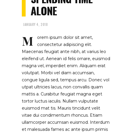
ALONE
JANUARY 4, 2018
M
orem ipsum dolor sit amet,
consectetur adipiscing elit.
Maecenas feugiat ante nibh, at varius leo
eleifend ut. Aenean id felis ornare, euismod
magna vel, imperdiet enim. Aliquam erat
volutpat. Morbi vel diam accumsan,
congue ligula sed, tempus arcu. Donec vol
utpat ultricies lacus, non convallis quam
mattis a. Curabitur feugiat magna eget
tortor luctus iaculis. Nullam vulputate
euismod mat tis. Mauris tincidunt velit
vitae dui condimentum rhoncus. Etiam
ullamcorper accumsan euismod. Interdum
et malesuada fames ac ante ipsum primis