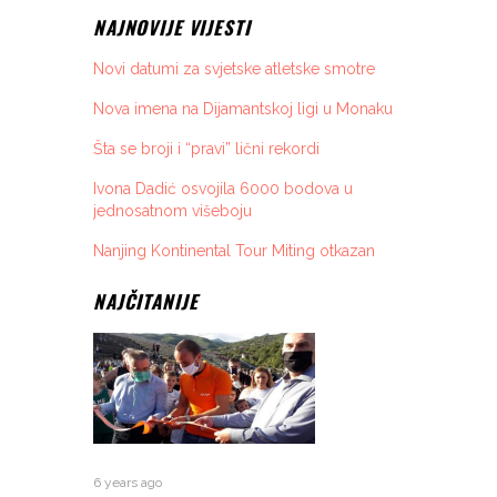
NAJNOVIJE VIJESTI
Novi datumi za svjetske atletske smotre
Nova imena na Dijamantskoj ligi u Monaku
Šta se broji i “pravi” lični rekordi
Ivona Dadić osvojila 6000 bodova u
jednosatnom višeboju
Nanjing Kontinental Tour Miting otkazan
NAJČITANIJE
6 years ago