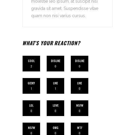
molestie leo ipsum, at suscipit nisi
gravida sit amet. Suspendisse vitae
quam non nisi varius cursus.
WHAT'S YOUR REACTION?
COOL
DISLIKE
DISLIKE
2
0
0
GEEKY
LIKE
LIKE
1
1
0
LOL
LOVE
NSFW
0
0
0
NSFW
OMG
WTF
0
0
0