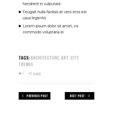
hendrerit in vulputate
Feugiat nulla facilisis at vero eros est
usus legentis
Lorem ipsum dolor sit amet, vis
commodo voluptaria ei
TAGS:
ARCHITECTURE
ART
CITY
,
,
,
TRENDS
1
SHARE
PREVIOUS POST
NEXT POST