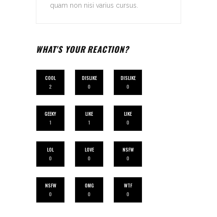
quam non nisi varius cursus.
WHAT'S YOUR REACTION?
COOL
DISLIKE
DISLIKE
2
0
0
GEEKY
LIKE
LIKE
1
1
0
LOL
LOVE
NSFW
0
0
0
NSFW
OMG
WTF
0
0
0