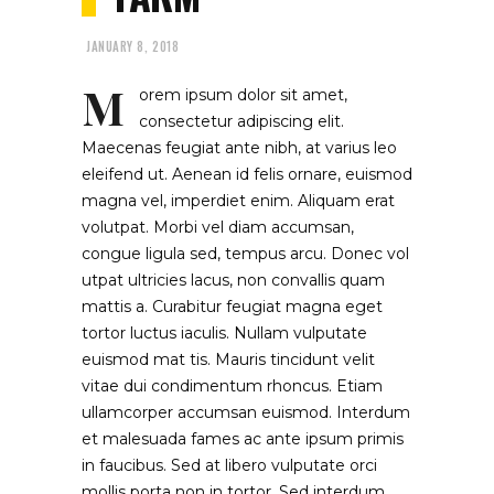
JANUARY 8, 2018
M
orem ipsum dolor sit amet,
consectetur adipiscing elit.
Maecenas feugiat ante nibh, at varius leo
eleifend ut. Aenean id felis ornare, euismod
magna vel, imperdiet enim. Aliquam erat
volutpat. Morbi vel diam accumsan,
congue ligula sed, tempus arcu. Donec vol
utpat ultricies lacus, non convallis quam
mattis a. Curabitur feugiat magna eget
tortor luctus iaculis. Nullam vulputate
euismod mat tis. Mauris tincidunt velit
vitae dui condimentum rhoncus. Etiam
ullamcorper accumsan euismod. Interdum
et malesuada fames ac ante ipsum primis
in faucibus. Sed at libero vulputate orci
mollis porta non in tortor. Sed interdum