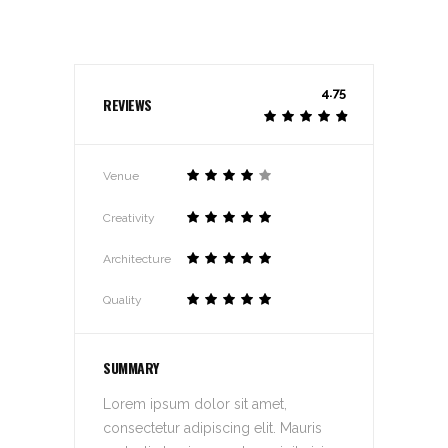
4.75
REVIEWS
Venue
Creativity
Architecture
Quality
SUMMARY
Lorem ipsum dolor sit amet,
consectetur adipiscing elit. Mauris