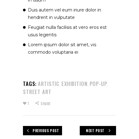
Duis autem vel eum iriure dolor in
hendrerit in vulputate
Feugiat nulla facilisis at vero eros est
usus legentis
Lorem ipsum dolor sit amet, vis
commodo voluptaria ei
TAGS:
ARTISTIC
EXHIBITION
POP-UP
,
,
,
STREET ART
1
SHARE
PREVIOUS POST
NEXT POST