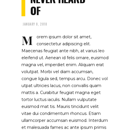
OF
JANUARY 8, 2018
M
orem ipsum dolor sit amet,
consectetur adipiscing elit.
Maecenas feugiat ante nibh, at varius leo
eleifend ut. Aenean id felis ornare, euismod
magna vel, imperdiet enim. Aliquam erat
volutpat. Morbi vel diam accumsan,
congue ligula sed, tempus arcu. Donec vol
utpat ultricies lacus, non convallis quam
mattis a. Curabitur feugiat magna eget
tortor luctus iaculis. Nullam vulputate
euismod mat tis. Mauris tincidunt velit
vitae dui condimentum rhoncus. Etiam
ullamcorper accumsan euismod. Interdum
et malesuada fames ac ante ipsum primis