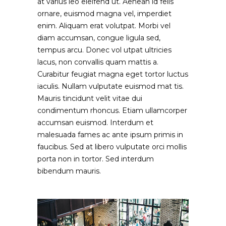
at varius leo eleifend ut. Aenean id felis
ornare, euismod magna vel, imperdiet
enim. Aliquam erat volutpat. Morbi vel
diam accumsan, congue ligula sed,
tempus arcu. Donec vol utpat ultricies
lacus, non convallis quam mattis a.
Curabitur feugiat magna eget tortor luctus
iaculis. Nullam vulputate euismod mat tis.
Mauris tincidunt velit vitae dui
condimentum rhoncus. Etiam ullamcorper
accumsan euismod. Interdum et
malesuada fames ac ante ipsum primis in
faucibus. Sed at libero vulputate orci mollis
porta non in tortor. Sed interdum
bibendum mauris.